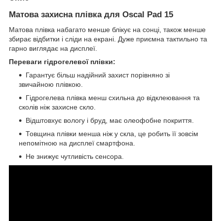
Матова захисна плівка для
Oscal Pad 15
Матова плівка набагато менше блікує на сонці, також менше
збирає відбитки і сліди на екрані. Дуже приємна тактильно та
гарно виглядає на дисплеї.
Переваги гідрогелевої плівки:
Гарантує більш надійний захист порівняно зі
звичайною плівкою.
Гідрогелева плівка менш схильна до відклеювання та
сколів ніж захисне скло.
Відштовхує вологу і бруд, має олеофобне покриття.
Товщина плівки менша ніж у скла, це робить її зовсім
непомітною на дисплеї смартфона.
Не знижує чутливість сенсора.