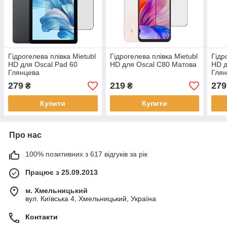
Гідрогелева плівка Mietubl
Гідрогелева плівка Mietubl
Гідр
HD для Oscal Pad 60
HD для Oscal C80 Матова
HD д
Глянцева
Гля
279
219
279
₴
₴
Купити
Купити
Про нас
100% позитивних з 617 відгуків за рік
Працює з 25.09.2013
м. Хмельницький
вул. Київська 4, Хмельницький, Україна
Контакти