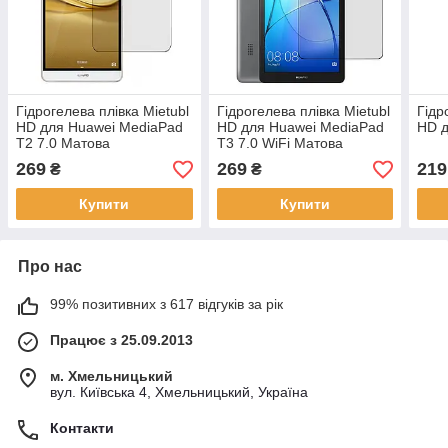
Гідрогелева плівка Mietubl
Гідрогелева плівка Mietubl
Гідр
HD для Huawei MediaPad
HD для Huawei MediaPad
HD д
T2 7.0 Матова
T3 7.0 WiFi Матова
269
269
219
₴
₴
Купити
Купити
Про нас
99% позитивних з 617 відгуків за рік
Працює з 25.09.2013
м. Хмельницький
вул. Київська 4, Хмельницький, Україна
Контакти