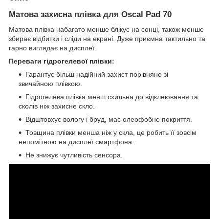
Матова захисна плівка для
Oscal Pad 70
Матова плівка набагато менше блікує на сонці, також менше
збирає відбитки і сліди на екрані. Дуже приємна тактильно та
гарно виглядає на дисплеї.
Переваги гідрогелевої плівки:
Гарантує більш надійний захист порівняно зі
звичайною плівкою.
Гідрогелева плівка менш схильна до відклеювання та
сколів ніж захисне скло.
Відштовхує вологу і бруд, має олеофобне покриття.
Товщина плівки менша ніж у скла, це робить її зовсім
непомітною на дисплеї смартфона.
Не знижує чутливість сенсора.