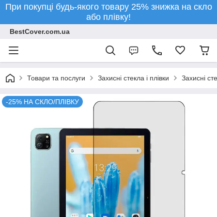
При покупці будь-якого товару 25% знижка на скло
або плівку!
BestCover.com.ua
Товари та послуги
Захисні стекла і плівки
Захисні ст
-25% НА СКЛО/ПЛІВКУ