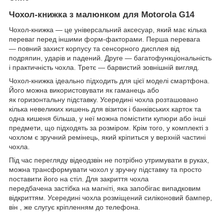
Чохол-книжка з малюнком для Motorola G14
Чохол-книжка — це універсальний аксесуар, який має кілька
переваг перед іншими форм-факторами. Перша перевага
— повний захист корпусу та сенсорного дисплея від
подряпин, ударів и падений. Друге — багатофункціональність
і практичність чохла. Третє — барвистий зовнішній вигляд.
Чохол-книжка ідеально підходить для цієї моделі смартфона.
Його можна використовувати як гаманець або
як горизонтальну підставку. Усередині чохла розташовано
кілька невеликих кишень для візиток і банківських карток та
одна кишеня більша, у неї можна помістити купюри або інші
предмети, що підходять за розміром. Крім того, у комплекті з
чохлом є зручний ремінець, який кріпиться у верхній частині
чохла.
Під час перегляду відеодзвін не потрібно утримувати в руках,
можна трансформувати чохол у зручну підставку та просто
поставити його на стіл. Для закриття чохла
передбачена застібка на магніті, яка запобігає випадковим
відкриттям. Усередині чохла розміщений силіконовий бампер,
він , же слугує кріпленням до телефона.