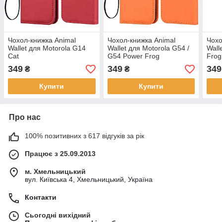
Чохол-книжка Animal
Чохол-книжка Animal
Чохо
Wallet для Motorola G14
Wallet для Motorola G54 /
Wall
Cat
G54 Power Frog
Frog
349
349
349
₴
₴
Купити
Купити
Про нас
100% позитивних з 617 відгуків за рік
Працює з 25.09.2013
м. Хмельницький
вул. Київська 4, Хмельницький, Україна
Контакти
Сьогодні вихідний