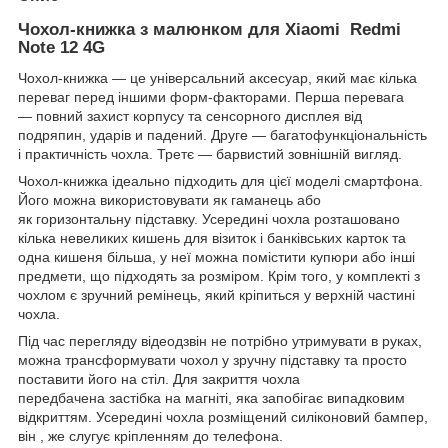
Чохол-книжка з малюнком для Xiaomi
Redmi
Note 12 4G
Чохол-книжка — це універсальний аксесуар, який має кілька
переваг перед іншими форм-факторами. Перша перевага
— повний захист корпусу та сенсорного дисплея від
подряпин, ударів и падений. Друге — багатофункціональність
і практичність чохла. Третє — барвистий зовнішній вигляд.
Чохол-книжка ідеально підходить для цієї моделі смартфона.
Його можна використовувати як гаманець або
як горизонтальну підставку. Усередині чохла розташовано
кілька невеликих кишень для візиток і банківських карток та
одна кишеня більша, у неї можна помістити купюри або інші
предмети, що підходять за розміром. Крім того, у комплекті з
чохлом є зручний ремінець, який кріпиться у верхній частині
чохла.
Під час перегляду відеодзвін не потрібно утримувати в руках,
можна трансформувати чохол у зручну підставку та просто
поставити його на стіл. Для закриття чохла
передбачена застібка на магніті, яка запобігає випадковим
відкриттям. Усередині чохла розміщений силіконовий бампер,
він , же слугує кріпленням до телефона.