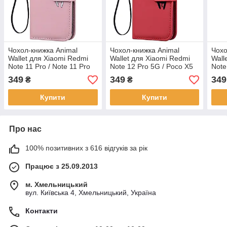
Чохол-книжка Animal
Чохол-книжка Animal
Чохо
Wallet для Xiaomi Redmi
Wallet для Xiaomi Redmi
Wall
Note 11 Pro / Note 11 Pro
Note 12 Pro 5G / Poco X5
Note
5G Rabbit
Pro 5G Cat
349
349
349
₴
₴
Купити
Купити
Про нас
100% позитивних з 616 відгуків за рік
Працює з 25.09.2013
м. Хмельницький
вул. Київська 4, Хмельницький, Україна
Контакти