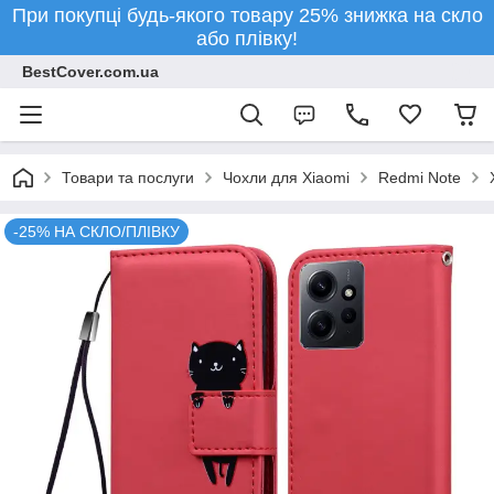
При покупці будь-якого товару 25% знижка на скло
або плівку!
BestCover.com.ua
Товари та послуги
Чохли для Xiaomi
Redmi Note
-25% НА СКЛО/ПЛІВКУ