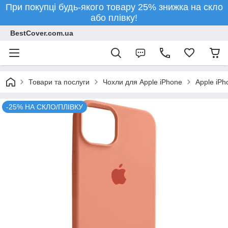
При покупці будь-якого товару 25% знижка на скло
або плівку!
BestCover.com.ua
Товари та послуги
Чохли для Apple iPhone
Apple iPh
-25% НА СКЛО/ПЛІВКУ