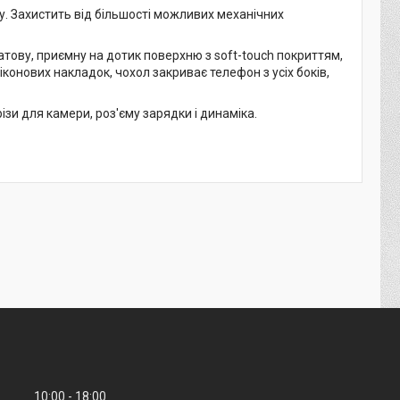
. Захистить від більшості можливих механічних
атову, приємну на дотик поверхню з soft-touch покриттям,
іконових накладок, чохол закриває телефон з усіх боків,
зи для камери, роз'єму зарядки і динаміка.
10:00
18:00