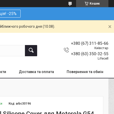
Кошик
ція! -25%
айближчого робочого дня (10.08).
+380 (67) 311-85-66
Київстар
+380 (63) 350-32-55
Lifecell
кти
Доставка та оплата
Повернення та обмін
ки
Код:
arbc30196
l Silicone Cover для Motorola G54