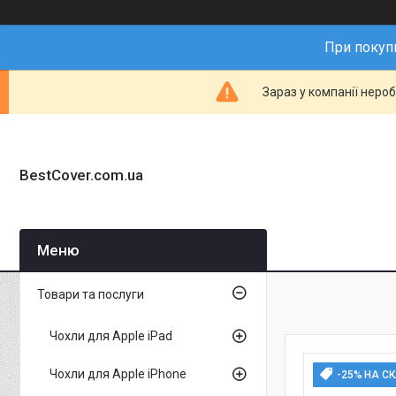
При покупц
Зараз у компанії неро
BestCover.com.ua
Товари та послуги
Чохли для Apple iPad
Чохли для Apple iPhone
-25% НА С