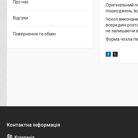
Про нас
Оригінальний п
пошкоджень, від
Відгуки
Чохол виконаний
всередині розта
не залишаючи в
Повернення та обмін
Форма чохла пе