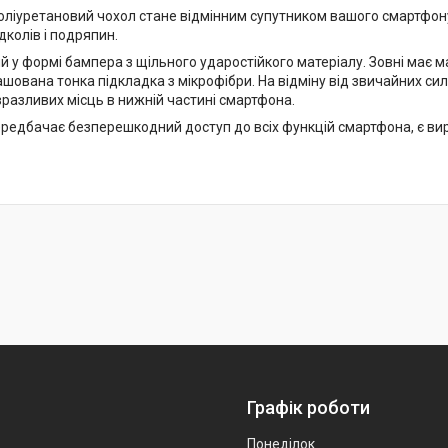
оліуретановий чохол стане відмінним супутником вашого смартфону
колів і подряпин.
 у формі бампера з щільного ударостійкого матеріалу. Зовні має м
шована тонка підкладка з мікрофібри. На відміну від звичайних сил
разливих місць в нижній частині смартфона.
редбачає безперешкодний доступ до всіх функцій смартфона, є вирі
Графік роботи
Понеділок