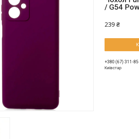
/ G54 Pow
239 ₴
К
+380 (67) 311-85
Київстар