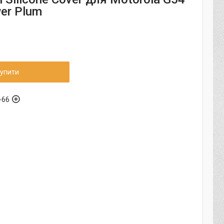
er Plum
упити
-66