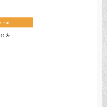
упити
-66