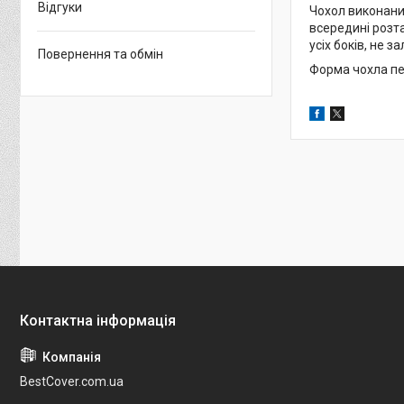
Відгуки
Чохол виконаний
всередині розта
усіх боків, не 
Повернення та обмін
Форма чохла пе
BestCover.com.ua