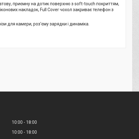
атову, приємну на дотик поверхню з soft-touch покриттям,
іконових накладок, Full Cover чохол закриває телефон з
зи для камери, роз'єму зарядки і динаміка.
10:00
18:00
10:00
18:00