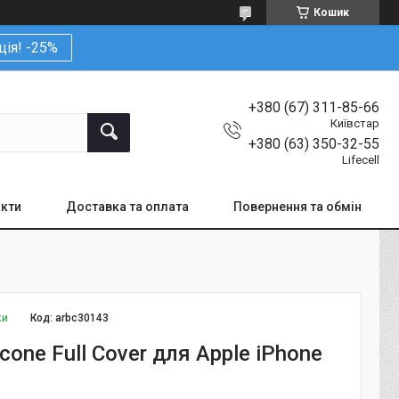
Кошик
ція! -25%
+380 (67) 311-85-66
Київстар
+380 (63) 350-32-55
Lifecell
кти
Доставка та оплата
Повернення та обмін
ки
Код:
arbc30143
icone Full Cover для Apple iPhone