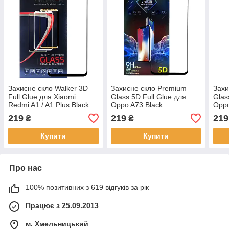
Захисне скло Walker 3D
Захисне скло Premium
Захи
Full Glue для Xiaomi
Glass 5D Full Glue для
Glas
Redmi A1 / A1 Plus Black
Oppo A73 Black
Oppo
219
219
219
₴
₴
Купити
Купити
Про нас
100% позитивних з 619 відгуків за рік
Працює з 25.09.2013
м. Хмельницький