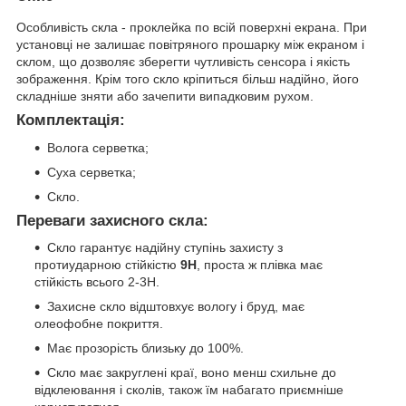
Особливість скла - проклейка по всій поверхні екрана. При
установці не залишає повітряного прошарку між екраном і
склом, що дозволяє зберегти чутливість сенсора і якість
зображення. Крім того скло кріпиться більш надійно, його
складніше зняти або зачепити випадковим рухом.
Комплектація:
Волога серветка;
Суха серветка;
Скло.
Переваги захисного скла:
Скло гарантує надійну ступінь захисту з
протиударною стійкістю
9H
, проста ж плівка має
стійкість всього 2-3H.
Захисне скло відштовхує вологу і бруд, має
олеофобне покриття.
Має прозорість близьку до 100%.
Скло має закруглені краї, воно менш схильне до
відклеювання і сколів, також їм набагато приємніше