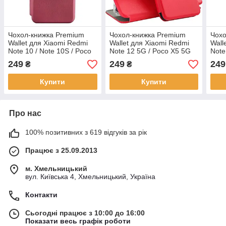
Чохол-книжка Premium
Чохол-книжка Premium
Чохо
Wallet для Xiaomi Redmi
Wallet для Xiaomi Redmi
Wall
Note 10 / Note 10S / Poco
Note 12 5G / Poco X5 5G
Note
M5s Marsala
Red
Blac
249
249
249
₴
₴
Купити
Купити
Про нас
100% позитивних з 619 відгуків за рік
Працює з 25.09.2013
м. Хмельницький
вул. Київська 4, Хмельницький, Україна
Контакти
Сьогодні працює з 10:00 до 16:00
Показати весь графік роботи