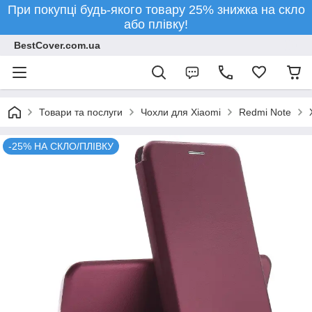
При покупці будь-якого товару 25% знижка на скло
або плівку!
BestCover.com.ua
Товари та послуги
Чохли для Xiaomi
Redmi Note
-25% НА СКЛО/ПЛІВКУ