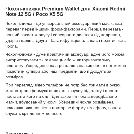
Чохол-книжка Premium Wallet для Xiaomi
Redmi
Note 12 5G / Poco X5 5G
Чохол-книжка - це універсальний аксесуар, який має кілька
переваг перед іншими форм-факторами. Перша перевага -
повний захист корпусу і сенсорного дисплея від подряпин,
ударів і падінь. Друга - багатофункціональність і практичність
чохла.
Чохол-книжка - дуже практичний аксесуар, адже його можна
використовувати як гаманець або ж як горизонтальну
підставку. Усередині чохла розташована кишеня, в неї можна
помістити купюри або інші предмети, що підходять за
розміром.
При перегляді відео телефон не потрібно тримати в руках,
можна трансформувати чохол в зручну підставку і просто
поставити його на стіл. Для закриття чохла передбачено
магніт, вбудований у чохлі. Усередині чохла розміщена
накладка, яка повністю повторює форму телефону, вона ж
служить кріпленням до нього.
Приховати