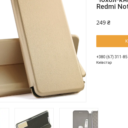
Redmi Not
249 ₴
К
+380 (67) 311-85
Київстар