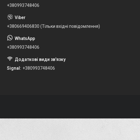
+380993748406
+380669406830 (Тільки вхідні повідомлення)
+380993748406
Signal
+380993748406