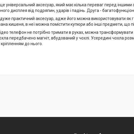
 це універсальний аксесуар, який має кілька переваг перед іншим
рного дисплея від подряпин, ударів і падінь. Друга - багатофункціон
 дуже практичний аксесуар, адже його можна використовувати як г
ана кишеня, в неї можна помістити купюри або інші предмети, що п
ідео телефон не потрібно тримати в руках, можна трансформувати чо
охла передбачено магніт, вбудований у чохлі. Усередині чохла ро
 кріпленням до нього.