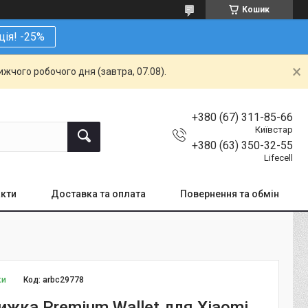
Кошик
ція! -25%
жчого робочого дня (завтра, 07.08).
+380 (67) 311-85-66
Київстар
+380 (63) 350-32-55
Lifecell
кти
Доставка та оплата
Повернення та обмін
ки
Код:
arbc29778
ижка Premium Wallet для Xiaomi