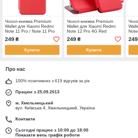
Чохол-книжка Premium
Чохол-книжка Premium
Чохо
Wallet для Xiaomi Redmi
Wallet для Xiaomi Redmi
Wall
Note 11 Pro / Note 11 Pro
Note 12 Pro 4G Red
Note
5G Red
Blac
249
249
249
₴
₴
Купити
Купити
Про нас
100% позитивних з 619 відгуків за рік
Працює з 25.09.2013
м. Хмельницький
вул. Київська 4, Хмельницький, Україна
Контакти
Сьогодні працює з 10:00 до 18:00
Показати весь графік роботи