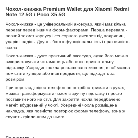
Чохол-книжка Premium Wallet для Xiaomi
Redmi
Note 12 5G / Poco X5 5G
Чохол-книжка - це універсальний аксесуар, який має кілька
переваг перед іншими форм-факторами. Перша перевага -
повний захист корпусу і сенсорного дисплея від подряпин,
ударів і падінь. Друга - багатофункціональність і практичність
чохла.
Чохол-книжка - дуже практичний аксесуар, адже його можна
використовувати як гаманець або ж як горизонтальну
підставку. Усередині чохла розташована кишеня, в неї можна
помістити купюри або інші предмети, що підходять за
розміром.
При перегляді відео телефон не потрібно тримати в руках,
можна трансформувати чохол в зручну підставку і просто
поставити його на стіл. Для закриття чохла передбачено
магніт, вбудований у чохлі. Усередині чохла розміщена
накладка, яка повністю повторює форму телефону, вона ж
служить кріпленням до нього.
Приховати