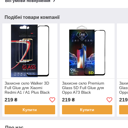
Всі умови повернення
Подібні товари компанії
Захисне скло Walker 3D
Захисне скло Premium
Захи
Full Glue для Xiaomi
Glass 5D Full Glue для
Glas
Redmi A1 / A1 Plus Black
Oppo A73 Black
Oppo
219
219
219
₴
₴
Купити
Купити
Про нас