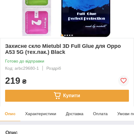
Захисне скло Mietubl 3D Full Glue для Oppo
A53 5G (тех.пак.) Black
Готово до відправки
Код: arbc29680-1
Роздріб
219
₴
Купити
Опис
Характеристики
Доставка
Оплата
Умови п
Опис