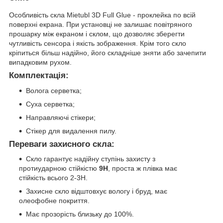
Особливість скла Mietubl 3D Full Glue - проклейка по всій
поверхні екрана. При установці не залишає повітряного
прошарку між екраном і склом, що дозволяє зберегти
чутливість сенсора і якість зображення. Крім того скло
кріпиться більш надійно, його складніше зняти або зачепити
випадковим рухом.
Комплектація:
Волога серветка;
Суха серветка;
Направляючі стікери;
Стікер для видалення пилу.
Переваги захисного скла:
Скло гарантує надійну ступінь захисту з
протиударною стійкістю
9H
, проста ж плівка має
стійкість всього 2-3H.
Захисне скло відштовхує вологу і бруд, має
олеофобне покриття.
Має прозорість близьку до 100%.