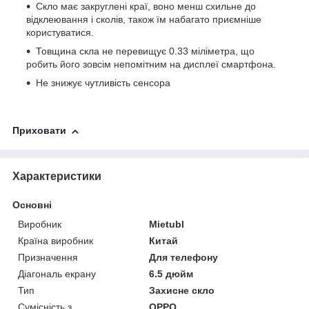
Скло має закруглені краї, воно менш схильне до
відклеювання і сколів, також їм набагато приємніше
користуватися.
Товщина скла не перевищує 0.33 міліметра, що
робить його зовсім непомітним на дисплеї смартфона.
Не знижує чутливість сенсора
Приховати
Характеристики
Основні
Виробник
Mietubl
Країна виробник
Китай
Призначення
Для телефону
Діагональ екрану
6.5 дюйм
Тип
Захисне скло
Сумісність з
OPPO