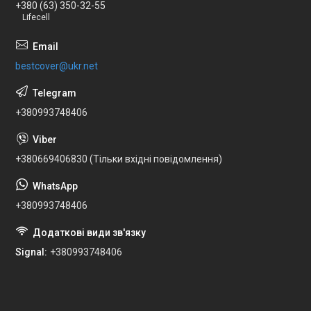
+380 (63) 350-32-55
Lifecell
bestcover@ukr.net
+380993748406
+380669406830 (Тільки вхідні повідомлення)
+380993748406
Signal
+380993748406