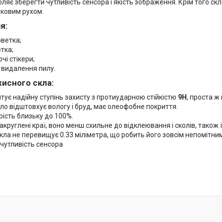
ляє зберегти чутливість сенсора і якість зображення. Крім того скл
ковим рухом.
я:
рветка;
тка;
і стікери;
 видалення пилу.
хисного скла:
тує надійну ступінь захисту з протиударною стійкістю
9H
, проста ж 
ло відштовхує вологу і бруд, має олеофобне покриття.
ість близьку до 100%.
акруглені краї, воно менш схильне до відклеювання і сколів, також
ла не перевищує 0.33 міліметра, що робить його зовсім непомітни
чутливість сенсора