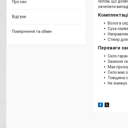
склом, що дозво
Про нас
зачепити випад
Комплектаці
Відгуки
Волога се
Суха серве
Повернення та обмін
Направляюч
Стікер для
Переваги за
Скло гаран
Захисне ск
Має прозор
Скло має з
Товщина ск
Не знижує 