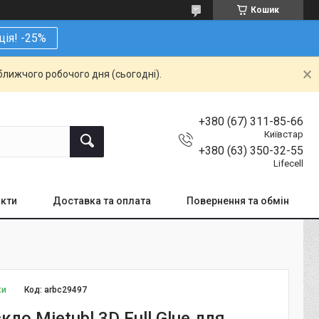
Кошик
ція! -25%
ближчого робочого дня (сьогодні).
+380 (67) 311-85-66
Київстар
+380 (63) 350-32-55
Lifecell
кти
Доставка та оплата
Повернення та обмін
ки
Код:
arbc29497
кло Mietubl 3D Full Glue для