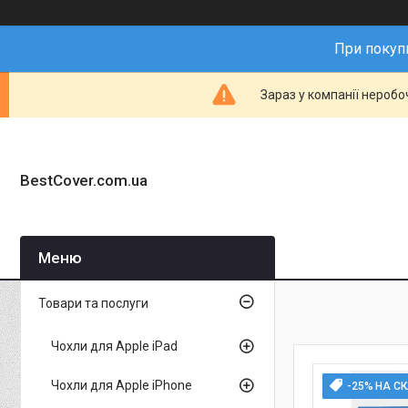
При покупц
Зараз у компанії неробо
BestCover.com.ua
Товари та послуги
Чохли для Apple iPad
Чохли для Apple iPhone
-25% НА С