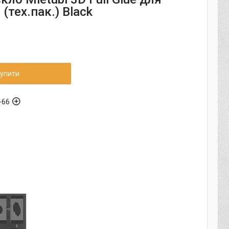
 (тех.пак.) Black
упити
-66