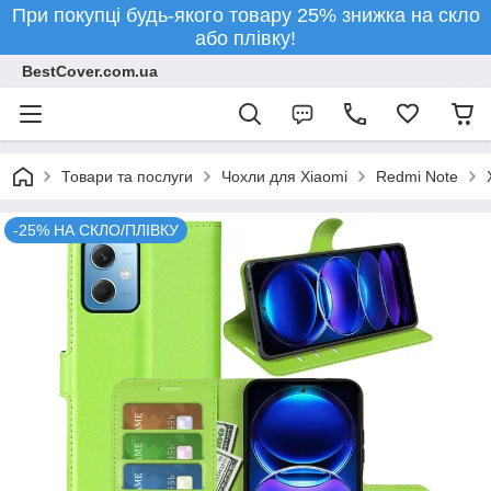
При покупці будь-якого товару 25% знижка на скло
або плівку!
BestCover.com.ua
Товари та послуги
Чохли для Xiaomi
Redmi Note
-25% НА СКЛО/ПЛІВКУ