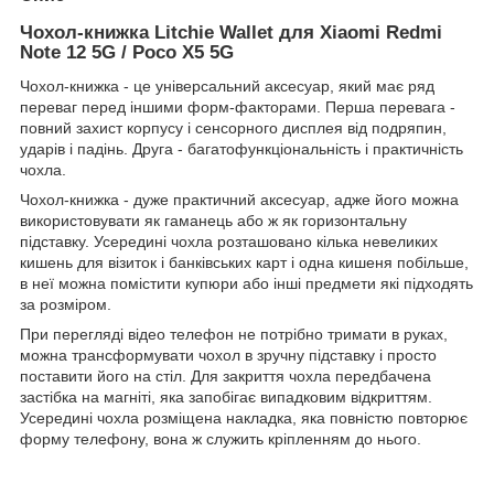
Чохол-книжка Litchie Wallet для Xiaomi Redmi
Note 12 5G / Poco X5 5G
Чохол-книжка - це універсальний аксесуар, який має ряд
переваг перед іншими форм-факторами. Перша перевага -
повний захист корпусу і сенсорного дисплея від подряпин,
ударів і падінь. Друга - багатофункціональність і практичність
чохла.
Чохол-книжка - дуже практичний аксесуар, адже його можна
використовувати як гаманець або ж як горизонтальну
підставку. Усередині чохла розташовано кілька невеликих
кишень для візиток і банківських карт і одна кишеня побільше,
в неї можна помістити купюри або інші предмети які підходять
за розміром.
При перегляді відео телефон не потрібно тримати в руках,
можна трансформувати чохол в зручну підставку і просто
поставити його на стіл. Для закриття чохла передбачена
застібка на магніті, яка запобігає випадковим відкриттям.
Усередині чохла розміщена накладка, яка повністю повторює
форму телефону, вона ж служить кріпленням до нього.