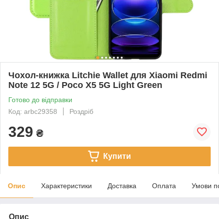
Чохол-книжка Litchie Wallet для Xiaomi Redmi
Note 12 5G / Poco X5 5G Light Green
Готово до відправки
Код: arbc29358
Роздріб
329
₴
Купити
Опис
Характеристики
Доставка
Оплата
Умови п
Опис