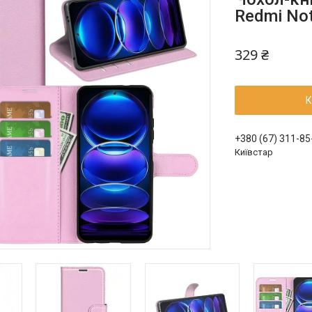
Redmi Not
329 ₴
К
+380 (67) 311-85
Київстар