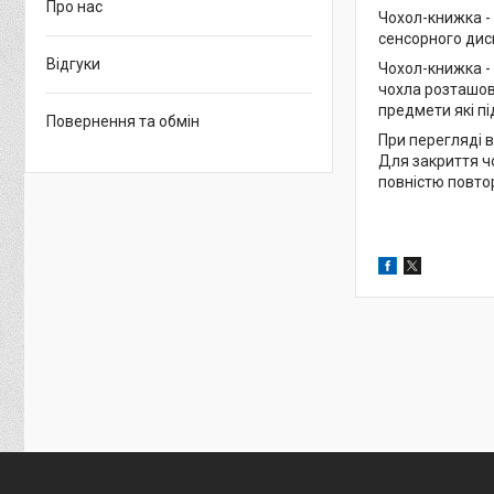
Про нас
Чохол-книжка -
сенсорного дисп
Відгуки
Чохол-книжка -
чохла розташова
предмети які пі
Повернення та обмін
При перегляді в
Для закриття чо
повністю повто