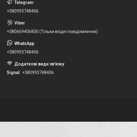
+380993748406
+380669406830 (Тільки вхідні повідомлення)
+380993748406
Signal
+380993748406