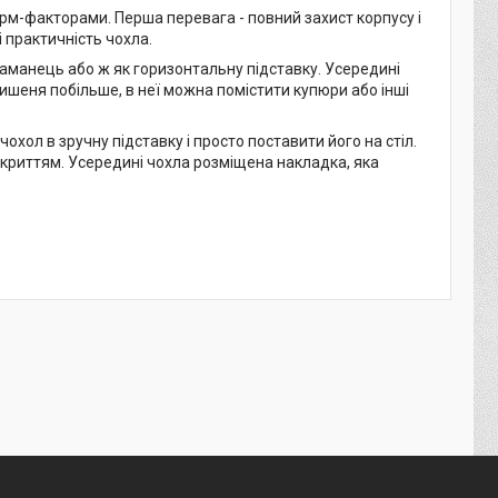
рм-факторами. Перша перевага - повний захист корпусу і
і практичність чохла.
аманець або ж як горизонтальну підставку. Усередині
кишеня побільше, в неї можна помістити купюри або інші
хол в зручну підставку і просто поставити його на стіл.
дкриттям. Усередині чохла розміщена накладка, яка