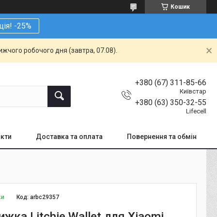
Кошик
ція! -25%
жчого робочого дня (завтра, 07.08).
+380 (67) 311-85-66
Київстар
+380 (63) 350-32-55
Lifecell
кти
Доставка та оплата
Повернення та обмін
ки
Код:
arbc29357
жка Litchie Wallet для Xiaomi