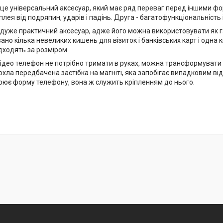
 це універсальний аксесуар, який має ряд переваг перед іншими фо
лея від подряпин, ударів і падінь. Друга - багатофункціональність 
 дуже практичний аксесуар, адже його можна використовувати як г
но кілька невеликих кишень для візиток і банківських карт і одна 
дходять за розміром.
ідео телефон не потрібно тримати в руках, можна трансформувати чо
хла передбачена застібка на магніті, яка запобігає випадковим ві
рює форму телефону, вона ж служить кріпленням до нього.