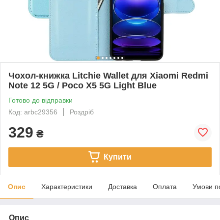
Чохол-книжка Litchie Wallet для Xiaomi Redmi
Note 12 5G / Poco X5 5G Light Blue
Готово до відправки
Код: arbc29356
Роздріб
329
₴
Купити
Опис
Характеристики
Доставка
Оплата
Умови п
Опис