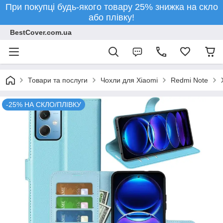
При покупці будь-якого товару 25% знижка на скло
або плівку!
BestCover.com.ua
Товари та послуги
Чохли для Xiaomi
Redmi Note
-25% НА СКЛО/ПЛІВКУ