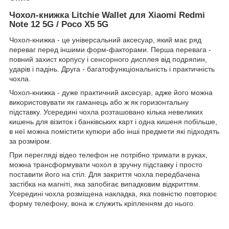
Чохол-книжка Litchie Wallet для Xiaomi Redmi
Note 12 5G / Poco X5 5G
Чохол-книжка - це універсальний аксесуар, який має ряд
переваг перед іншими форм-факторами. Перша перевага -
повний захист корпусу і сенсорного дисплея від подряпин,
ударів і падінь. Друга - багатофункціональність і практичність
чохла.
Чохол-книжка - дуже практичний аксесуар, адже його можна
використовувати як гаманець або ж як горизонтальну
підставку. Усередині чохла розташовано кілька невеликих
кишень для візиток і банківських карт і одна кишеня побільше,
в неї можна помістити купюри або інші предмети які підходять
за розміром.
При перегляді відео телефон не потрібно тримати в руках,
можна трансформувати чохол в зручну підставку і просто
поставити його на стіл. Для закриття чохла передбачена
застібка на магніті, яка запобігає випадковим відкриттям.
Усередині чохла розміщена накладка, яка повністю повторює
форму телефону, вона ж служить кріпленням до нього.