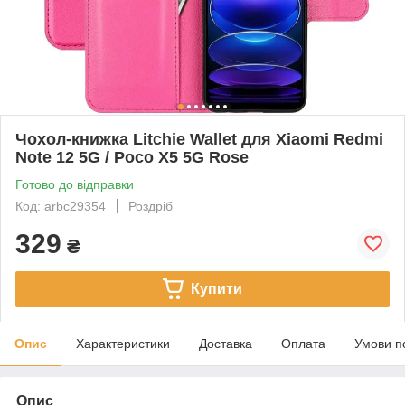
Чохол-книжка Litchie Wallet для Xiaomi Redmi
Note 12 5G / Poco X5 5G Rose
Готово до відправки
Код: arbc29354
Роздріб
329
₴
Купити
Опис
Характеристики
Доставка
Оплата
Умови п
Опис