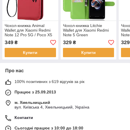
Чохол-книжка Animal
Чохол-книжка Litchie
Чохо
Wallet для Xiaomi Redmi
Wallet для Xiaomi Redmi
Wall
Note 12 Pro 5G / Poco X5
Note 5 Green
Note
Pro 5G Cat
349
329
329
₴
₴
Купити
Купити
Про нас
100% позитивних з 619 відгуків за рік
Працює з 25.09.2013
м. Хмельницький
вул. Київська 4, Хмельницький, Україна
Контакти
Сьогодні працює з 10:00 до 18:00