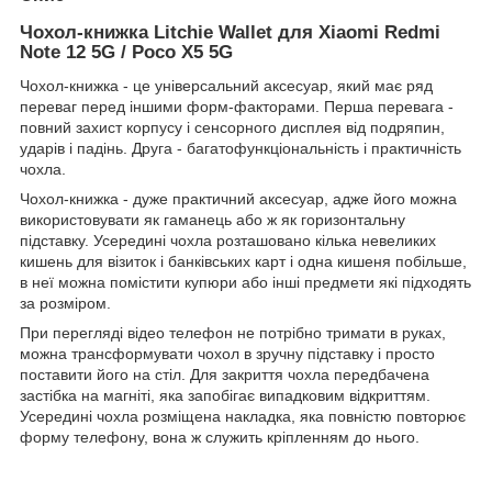
Чохол-книжка Litchie Wallet для Xiaomi Redmi
Note 12 5G / Poco X5 5G
Чохол-книжка - це універсальний аксесуар, який має ряд
переваг перед іншими форм-факторами. Перша перевага -
повний захист корпусу і сенсорного дисплея від подряпин,
ударів і падінь. Друга - багатофункціональність і практичність
чохла.
Чохол-книжка - дуже практичний аксесуар, адже його можна
використовувати як гаманець або ж як горизонтальну
підставку. Усередині чохла розташовано кілька невеликих
кишень для візиток і банківських карт і одна кишеня побільше,
в неї можна помістити купюри або інші предмети які підходять
за розміром.
При перегляді відео телефон не потрібно тримати в руках,
можна трансформувати чохол в зручну підставку і просто
поставити його на стіл. Для закриття чохла передбачена
застібка на магніті, яка запобігає випадковим відкриттям.
Усередині чохла розміщена накладка, яка повністю повторює
форму телефону, вона ж служить кріпленням до нього.