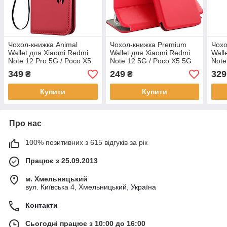
Чохол-книжка Animal
Чохол-книжка Premium
Чохо
Wallet для Xiaomi Redmi
Wallet для Xiaomi Redmi
Wall
Note 12 Pro 5G / Poco X5
Note 12 5G / Poco X5 5G
Note
Pro 5G Cat
Red
349
249
329
₴
₴
Купити
Купити
Про нас
100% позитивних з 615 відгуків за рік
Працює з 25.09.2013
м. Хмельницький
вул. Київська 4, Хмельницький, Україна
Контакти
Сьогодні працює з 10:00 до 16:00