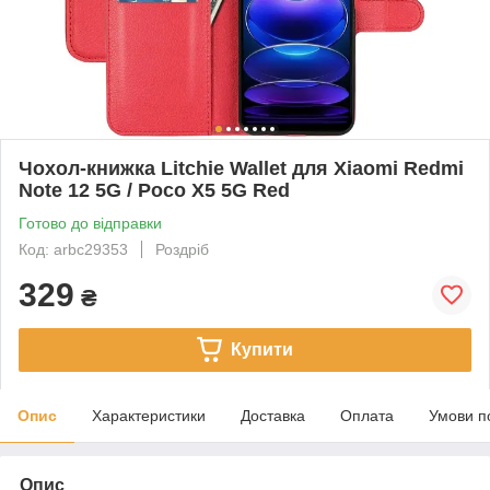
Чохол-книжка Litchie Wallet для Xiaomi Redmi
Note 12 5G / Poco X5 5G Red
Готово до відправки
Код: arbc29353
Роздріб
329
₴
Купити
Опис
Характеристики
Доставка
Оплата
Умови п
Опис