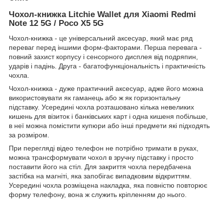
Чохол-книжка Litchie Wallet для Xiaomi Redmi
Note 12 5G / Poco X5 5G
Чохол-книжка - це універсальний аксесуар, який має ряд
переваг перед іншими форм-факторами. Перша перевага -
повний захист корпусу і сенсорного дисплея від подряпин,
ударів і падінь. Друга - багатофункціональність і практичність
чохла.
Чохол-книжка - дуже практичний аксесуар, адже його можна
використовувати як гаманець або ж як горизонтальну
підставку. Усередині чохла розташовано кілька невеликих
кишень для візиток і банківських карт і одна кишеня побільше,
в неї можна помістити купюри або інші предмети які підходять
за розміром.
При перегляді відео телефон не потрібно тримати в руках,
можна трансформувати чохол в зручну підставку і просто
поставити його на стіл. Для закриття чохла передбачена
застібка на магніті, яка запобігає випадковим відкриттям.
Усередині чохла розміщена накладка, яка повністю повторює
форму телефону, вона ж служить кріпленням до нього.