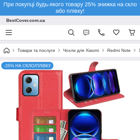
При покупці будь-якого товару 25% знижка на скло
або плівку!
BestCover.com.ua
Товари та послуги
Чохли для Xiaomi
Redmi Note
-25% НА СКЛО/ПЛІВКУ