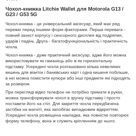
Чохол-книжка Litchie Wallet для Motorola G13 /
G23 / G53 5G
Чохол-книжка - це універсальний аксесуар, який має ряд
переваг перед іншими форм-факторами. Перша перевага -
повний захист корпусу і сенсорного дисплея від подряпин,
ударів і падінь. Друга - багатофункціональність і практичність
чохла.
Чохол-книжка - дуже практичний аксесуар, адже його можна
використовувати як гаманець або ж як горизонтальну
підставку. Усередині чохла розташовано кілька невеликих
кишень для візиток і банківських карт і одна кишеня побільше,
в неї можна помістити купюри або інші предмети які підходять
за розміром.
При перегляді відео телефон не потрібно тримати в руках,
можна трансформувати чохол в зручну підставку і просто
поставити його на стіл. Для закриття чохла передбачена
застібка на магніті, яка запобігає випадковим відкриттям.
Усередині чохла розміщена накладка, яка повністю повторює
форму телефону, вона ж служить кріпленням до нього.