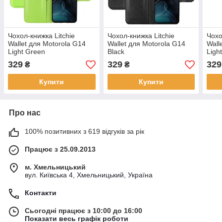
Чохол-книжка Litchie
Чохол-книжка Litchie
Чохо
Wallet для Motorola G14
Wallet для Motorola G14
Wall
Light Green
Black
Ligh
329
329
329
₴
₴
Купити
Купити
Про нас
100% позитивних з 619 відгуків за рік
Працює з 25.09.2013
м. Хмельницький
вул. Київська 4, Хмельницький, Україна
Контакти
Сьогодні працює з 10:00 до 16:00
Показати весь графік роботи