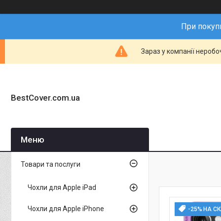
При покупц
Зараз у компанії неробо
BestCover.com.ua
Товари та послуги
Чохли для Apple iPad
Чохли для Apple iPhone
-25% НА С