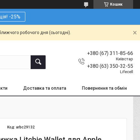
Кошик
ція! -25%
ближчого робочого дня (сьогодні).
+380 (67) 311-85-66
Київстар
+380 (63) 350-32-55
Lifecell
кти
Доставка та оплата
Повернення та обмін
Код:
arbc29132
жка Litchie Wallet для Apple