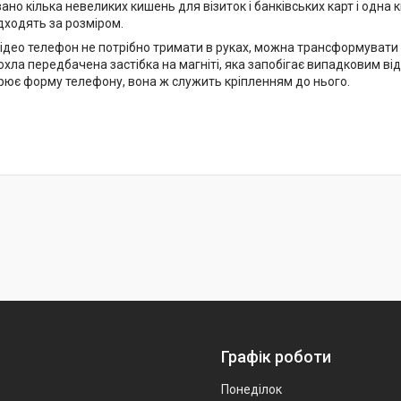
но кілька невеликих кишень для візиток і банківських карт і одна 
дходять за розміром.
ідео телефон не потрібно тримати в руках, можна трансформувати чо
хла передбачена застібка на магніті, яка запобігає випадковим ві
рює форму телефону, вона ж служить кріпленням до нього.
Графік роботи
Понеділок