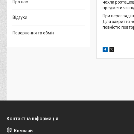
Про нас
чохла розташова
предмети які пі
При перегляді в
Відгуки
Для закриття чо
повністю повто
Повернення та обмін