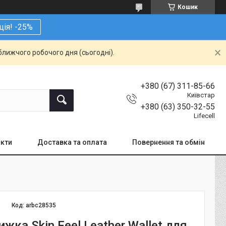
Кошик
ція! -25%
ближчого робочого дня (сьогодні).
+380 (67) 311-85-66
Київстар
+380 (63) 350-32-55
Lifecell
кти
Доставка та оплата
Повернення та обмін
Код:
arbc28535
жка Skin Feel Leather Wallet для