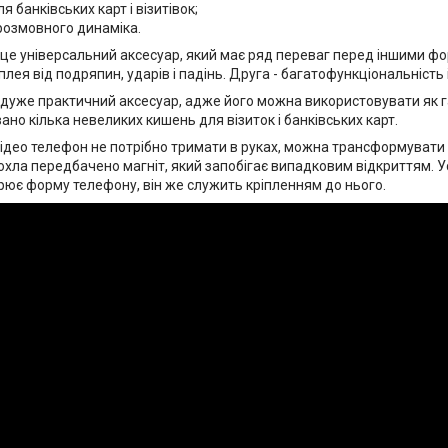
я банківських карт і візитівок;
розмовного динаміка.
 це універсальний аксесуар, який має ряд переваг перед іншими фо
лея від подряпин, ударів і падінь. Друга - багатофункціональність 
 дуже практичний аксесуар, адже його можна використовувати як г
но кілька невеликих кишень для візиток і банківських карт.
ідео телефон не потрібно тримати в руках, можна трансформувати чо
охла передбачено магніт, який запобігає випадковим відкриттям. 
рює форму телефону, він же служить кріпленням до нього.