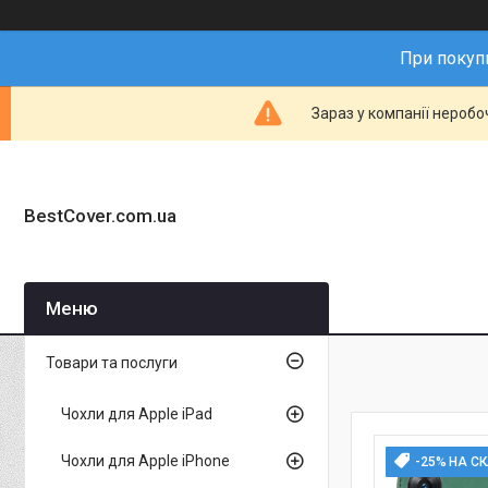
При покупц
Зараз у компанії неробо
BestCover.com.ua
Товари та послуги
Чохли для Apple iPad
Чохли для Apple iPhone
-25% НА С