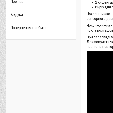
Про нас
2 кишені дл
Виріз для 
Чохол-книжка -
Відгуки
сенсорного дисп
Чохол-книжка -
Повернення та обмін
чохла розташова
При перегляді в
Для закриття ч
повністю повто