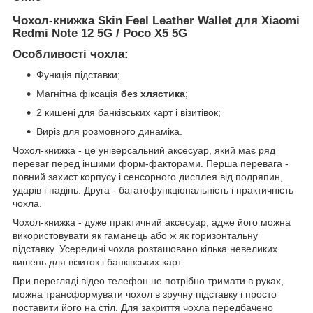
Чохол-книжка Skin Feel Leather Wallet для Xiaomi
Redmi Note 12 5G / Poco X5 5G
Особливості чохла:
Функція підставки;
Магнітна фіксація
без хлястика
;
2 кишені для банківських карт і візитівок;
Виріз для розмовного динаміка.
Чохол-книжка - це універсальний аксесуар, який має ряд
переваг перед іншими форм-факторами. Перша перевага -
повний захист корпусу і сенсорного дисплея від подряпин,
ударів і падінь. Друга - багатофункціональність і практичність
чохла.
Чохол-книжка - дуже практичний аксесуар, адже його можна
використовувати як гаманець або ж як горизонтальну
підставку. Усередині чохла розташовано кілька невеликих
кишень для візиток і банківських карт.
При перегляді відео телефон не потрібно тримати в руках,
можна трансформувати чохол в зручну підставку і просто
поставити його на стіл. Для закриття чохла передбачено