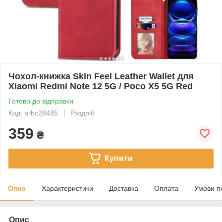
Чохол-книжка Skin Feel Leather Wallet для
Xiaomi Redmi Note 12 5G / Poco X5 5G Red
Готово до відправки
Код: arbc28485
Роздріб
359
₴
Купити
Опис
Характеристики
Доставка
Оплата
Умови п
Опис