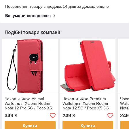
Повернення товару впродовж 14 днів за домовленістю
Всі умови повернення
Подібні товари компанії
Чохол-книжка Animal
Чохол-книжка Premium
Чохо
Wallet для Xiaomi Redmi
Wallet для Xiaomi Redmi
Wall
Note 12 Pro 5G / Poco X5
Note 12 5G / Poco X5 5G
Note
Pro 5G Cat
Red
Poco
349
249
249
₴
₴
Купити
Купити