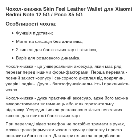
Чохол-книжка Skin Feel Leather Wallet для Xiaomi
Redmi Note 12 5G / Poco X5 5G
Особливості чохла:
Функція підставки;
Магнітна фіксація
без хлястика
;
2 кишені для банківських карт і візитівок;
Виріз для розмовного динаміка.
Чохол-книжка - це універсальний аксесуар, який має ряд
переваг перед іншими форм-факторами. Перша перевага -
повний захист корпусу і сенсорного дисплея від подряпин,
ударів і падінь. Друга - багатофункціональність і практичність
чохла.
Чохол-книжка - дуже практичний аксесуар, адже його можна
використовувати як гаманець або ж як горизонтальну
підставку. Усередині чохла розташовано кілька невеликих
кишень для візиток і банківських карт.
При перегляді відео телефон не потрібно тримати в руках,
можна трансформувати чохол в зручну підставку і просто
поставити його на стіл. Для закриття чохла передбачено