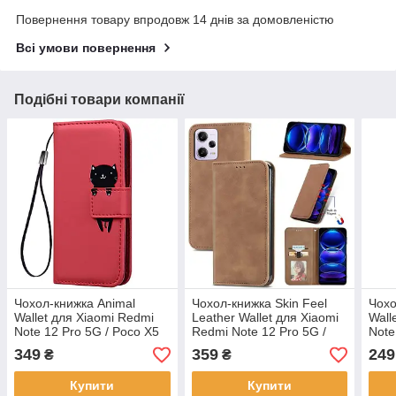
Повернення товару впродовж 14 днів за домовленістю
Всі умови повернення
Подібні товари компанії
Чохол-книжка Animal
Чохол-книжка Skin Feel
Чохо
Wallet для Xiaomi Redmi
Leather Wallet для Xiaomi
Wall
Note 12 Pro 5G / Poco X5
Redmi Note 12 Pro 5G /
Note
Pro 5G Cat
Poco X5 Pro 5G Brown
Poco
349
359
249
₴
₴
Купити
Купити