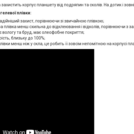
 захистить корпус планшету від подряпин та сколів. На дотик і зовн
гелевої плівки:
адійніший захист, порівнюючи зі звичайною плівкою;
а плівка менш схильна до відклеювання і відколів, порівнюючи з з
 вологу та бруд, має олеофобне покриття;
ість, близьку до 100%;
івки менш ніж у скла, це робить її зовсім непомітною на корпусі пл