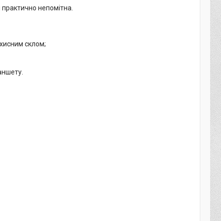
і практично непомітна.
ахисним склом;
аншету.