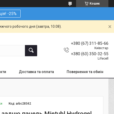
Кошик
ція! -25%
жчого робочого дня (завтра, 10.08).
+380 (67) 311-85-66
Київстар
+380 (63) 350-32-55
Lifecell
кти
Доставка та оплата
Повернення та обмін
ки
Код:
arbc28342
 задню панель Mietubl Hydrogel