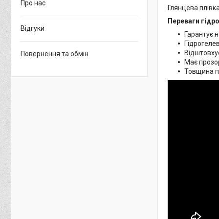
Про нас
Глянцева плівка
Переваги гідро
Відгуки
Гарантує н
Гідрогелев
Відштовхує
Повернення та обмін
Має прозор
Товщина пл