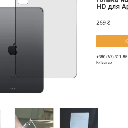
HD для Ap
269 ₴
К
+380 (67) 311-85
Київстар