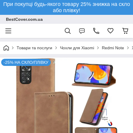
При покупці будь-якого товару 25% знижка на скло
або плівку!
BestCover.com.ua
Товари та послуги
Чохли для Xiaomi
Redmi Note
-25% НА СКЛО/ПЛІВКУ