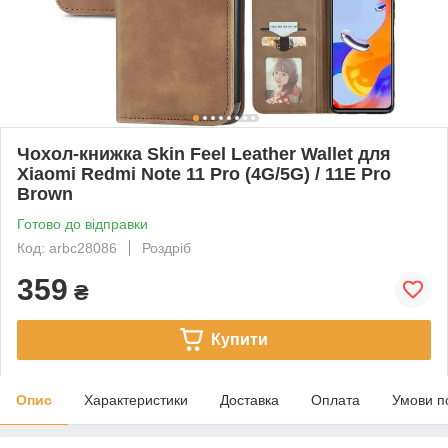
Чохол-книжка Skin Feel Leather Wallet для
Xiaomi Redmi Note 11 Pro (4G/5G) / 11E Pro
Brown
Готово до відправки
Код: arbc28086
Роздріб
359
₴
Купити
Опис
Характеристики
Доставка
Оплата
Умови п