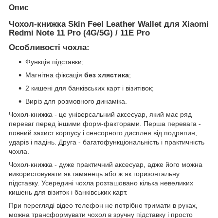
Опис
Чохол-книжка Skin Feel Leather Wallet для Xiaomi
Redmi Note 11 Pro (4G/5G) / 11E Pro
Особливості чохла:
Функція підставки;
Магнітна фіксація
без хлястика
;
2 кишені для банківських карт і візитівок;
Виріз для розмовного динаміка.
Чохол-книжка - це універсальний аксесуар, який має ряд
переваг перед іншими форм-факторами. Перша перевага -
повний захист корпусу і сенсорного дисплея від подряпин,
ударів і падінь. Друга - багатофункціональність і практичність
чохла.
Чохол-книжка - дуже практичний аксесуар, адже його можна
використовувати як гаманець або ж як горизонтальну
підставку. Усередині чохла розташовано кілька невеликих
кишень для візиток і банківських карт.
При перегляді відео телефон не потрібно тримати в руках,
можна трансформувати чохол в зручну підставку і просто