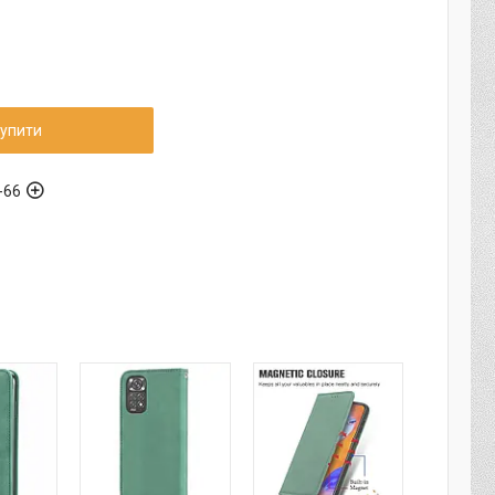
упити
-66