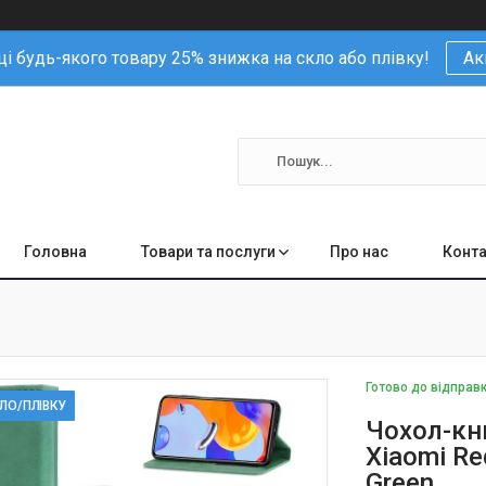
і будь-якого товару 25% знижка на скло або плівку!
Ак
Головна
Товари та послуги
Про нас
Конта
Готово до відправ
КЛО/ПЛІВКУ
Чохол-кни
Xiaomi Re
Green