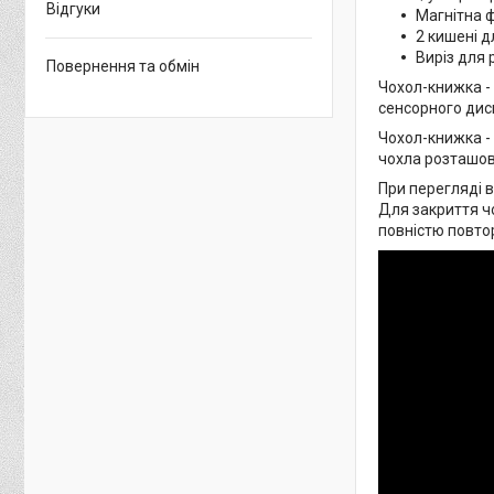
Відгуки
Магнітна 
2 кишені дл
Виріз для 
Повернення та обмін
Чохол-книжка -
сенсорного дисп
Чохол-книжка -
чохла розташова
При перегляді в
Для закриття ч
повністю повто