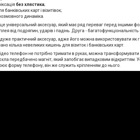
фіксація
без хлястика
;
я банківських карт і візитівок;
розмовного динаміка.
 це універсальний аксесуар, який має ряд переваг перед іншими фо
лея від подряпин, ударів і падінь. Друга - багатофункціональність 
 дуже практичний аксесуар, адже його можна використовувати як г
но кілька невеликих кишень для візиток і банківських карт.
ідео телефон не потрібно тримати в руках, можна трансформувати чо
охла передбачено магніт, який запобігає випадковим відкриттям. 
рює форму телефону, він же служить кріпленням до нього.