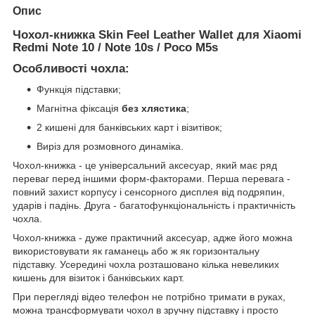
Опис
Чохол-книжка Skin Feel Leather Wallet для Xiaomi
Redmi Note 10 / Note 10s / Poco M5s
Особливості чохла:
Функція підставки;
Магнітна фіксація
без хлястика
;
2 кишені для банківських карт і візитівок;
Виріз для розмовного динаміка.
Чохол-книжка - це універсальний аксесуар, який має ряд
переваг перед іншими форм-факторами. Перша перевага -
повний захист корпусу і сенсорного дисплея від подряпин,
ударів і падінь. Друга - багатофункціональність і практичність
чохла.
Чохол-книжка - дуже практичний аксесуар, адже його можна
використовувати як гаманець або ж як горизонтальну
підставку. Усередині чохла розташовано кілька невеликих
кишень для візиток і банківських карт.
При перегляді відео телефон не потрібно тримати в руках,
можна трансформувати чохол в зручну підставку і просто