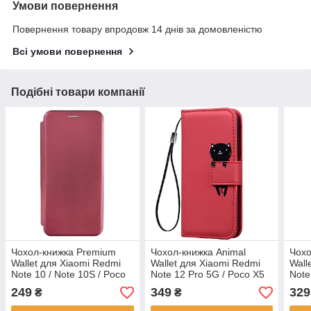
Умови повернення
Повернення товару впродовж 14 днів за домовленістю
Всі умови повернення
Подібні товари компанії
Чохол-книжка Premium
Чохол-книжка Animal
Чохо
Wallet для Xiaomi Redmi
Wallet для Xiaomi Redmi
Wall
Note 10 / Note 10S / Poco
Note 12 Pro 5G / Poco X5
Note
M5s Marsala
Pro 5G Cat
Blue
249
349
329
₴
₴