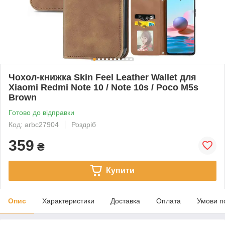
Чохол-книжка Skin Feel Leather Wallet для
Xiaomi Redmi Note 10 / Note 10s / Poco M5s
Brown
Готово до відправки
Код: arbc27904
Роздріб
359
₴
Купити
Опис
Характеристики
Доставка
Оплата
Умови п