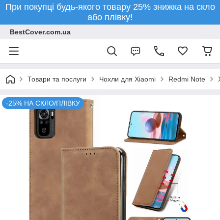
При покупці будь-якого товару 25% знижка на скло
або плівку!
BestCover.com.ua
Товари та послуги
Чохли для Xiaomi
Redmi Note
-25% НА СКЛО/ПЛІВКУ