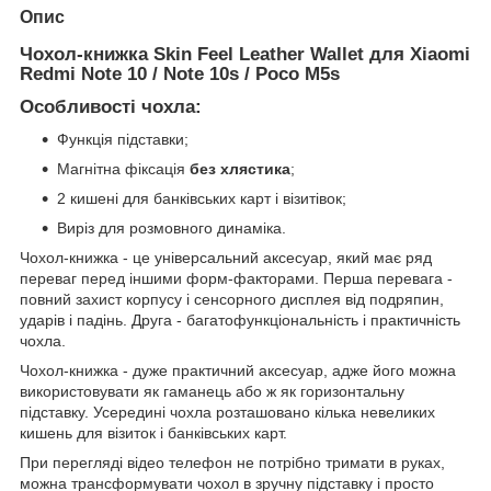
Опис
Чохол-книжка Skin Feel Leather Wallet для Xiaomi
Redmi Note 10 / Note 10s / Poco M5s
Особливості чохла:
Функція підставки;
Магнітна фіксація
без хлястика
;
2 кишені для банківських карт і візитівок;
Виріз для розмовного динаміка.
Чохол-книжка - це універсальний аксесуар, який має ряд
переваг перед іншими форм-факторами. Перша перевага -
повний захист корпусу і сенсорного дисплея від подряпин,
ударів і падінь. Друга - багатофункціональність і практичність
чохла.
Чохол-книжка - дуже практичний аксесуар, адже його можна
використовувати як гаманець або ж як горизонтальну
підставку. Усередині чохла розташовано кілька невеликих
кишень для візиток і банківських карт.
При перегляді відео телефон не потрібно тримати в руках,
можна трансформувати чохол в зручну підставку і просто