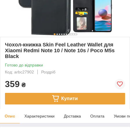
Чохол-книжка Skin Feel Leather Wallet для
Xiaomi Redmi Note 10 / Note 10s / Poco M5s
Black
Готово до відправки
Код: arbc27902
Роздріб
359
₴
Купити
Опис
Характеристики
Доставка
Оплата
Умови п