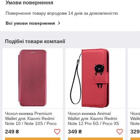
Умови повернення
Повернення товару впродовж 14 днів за домовленістю
Всі умови повернення
Подібні товари компанії
Чохол-книжка Premium
Чохол-книжка Animal
Чохо
Wallet для Xiaomi Redmi
Wallet для Xiaomi Redmi
Wall
Note 10 / Note 10S / Poco
Note 12 Pro 5G / Poco X5
Note
M5s Marsala
Pro 5G Cat
Blue
249
349
329
₴
₴