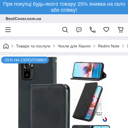
При покупці будь-якого товару 25% знижка на скло
або плівку!
BestCover.com.ua
Товари та послуги
Чохли для Xiaomi
Redmi Note
-25% НА СКЛО/ПЛІВКУ