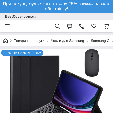
При покупці будь-якого товару 25% знижка на скло
або плівку!
BestCover.com.ua
Товари та послуги
Чохли для Samsung
Samsung Gala
-25% НА СКЛО/ПЛІВКУ