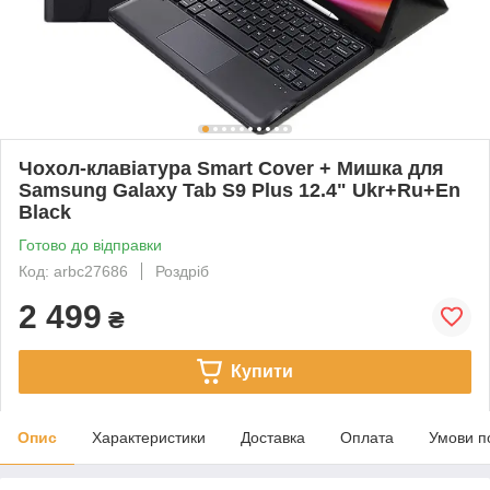
Чохол-клавіатура Smart Cover + Мишка для
Samsung Galaxy Tab S9 Plus 12.4" Ukr+Ru+En
Black
Готово до відправки
Код: arbc27686
Роздріб
2 499
₴
Купити
Опис
Характеристики
Доставка
Оплата
Умови п