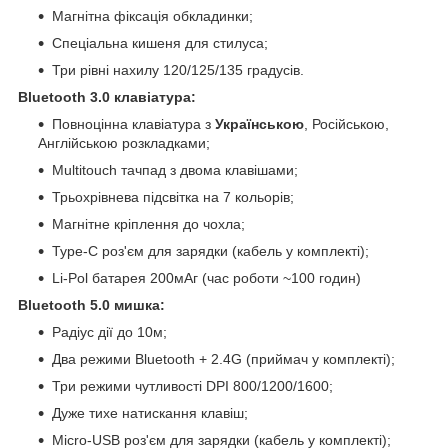
Магнітна фіксація обкладинки;
Спеціальна кишеня для стилуса;
Три рівні нахилу 120/125/135 градусів.
Bluetooth 3.0 клавіатура:
Повноцінна клавіатура з
Українською
, Російською,
Англійською розкладками;
Multitouch тачпад з двома клавішами;
Трьохрівнева підсвітка на 7 кольорів;
Магнітне кріплення до чохла;
Type-C роз'єм для зарядки (кабель у комплекті);
Li-Pol батарея 200мАг (час роботи ~100 годин)
Bluetooth 5.0 мишка:
Радіус дії до 10м;
Два режими Bluetooth + 2.4G (приймач у комплекті);
Три режими чутливості DPI 800/1200/1600;
Дуже тихе натискання клавіш;
Micro-USB роз'єм для зарядки (кабель у комплекті);