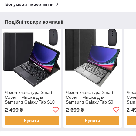
Всі умови повернення
Подібні товари компанії
Чохол-клавіатура Smart
Чохол-клавіатура Smart
Чохо
Cover + Мишка для
Cover + Мишка для
Cove
Samsung Galaxy Tab S10
Samsung Galaxy Tab S9
Sams
Plus 12.4" Ukr+Ru+En
Ultra 14.6" Ukr+Ru+En
Plus
2 499
2 699
2 4
₴
₴
Black
Black
Blac
Купити
Купити