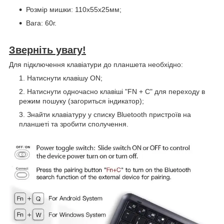
Розмір мишки: 110х55х25мм;
Вага: 60г.
Зверніть увагу!
Для підключення клавіатури до планшета необхідно:
Натиснути клавішу ON;
Натиснути одночасно клавіші "FN + C" для переходу в
режим пошуку (загориться індикатор);
Знайти клавіатуру у списку Bluetooth пристроїв на
планшеті та зробити сполучення.