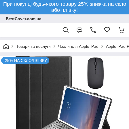
При покупці будь-якого товару 25% знижка на скло
або плівку!
BestCover.com.ua
Товари та послуги
Чохли для Apple iPad
Apple iPad P
-25% НА СКЛО/ПЛІВКУ