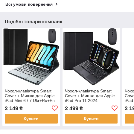
Всі умови повернення
Подібні товари компанії
Чохол-клавіатура Smart
Чохол-клавіатура Smart
Чохо
Cover + Мишка для Apple
Cover + Мишка для Apple
Cove
iPad Mini 6 / 7 Ukr+Ru+En
iPad Pro 11 2024
iPad 
Black
Ukr+Ru+En Black
2 Uk
2 149
2 499
2 1
₴
₴
Купити
Купити