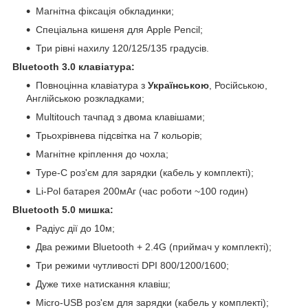
Магнітна фіксація обкладинки;
Спеціальна кишеня для Apple Pencil;
Три рівні нахилу 120/125/135 градусів.
Bluetooth 3.0 клавіатура:
Повноцінна клавіатура з
Українською
, Російською,
Англійською розкладками;
Multitouch тачпад з двома клавішами;
Трьохрівнева підсвітка на 7 кольорів;
Магнітне кріплення до чохла;
Type-C роз'єм для зарядки (кабель у комплекті);
Li-Pol батарея 200мАг (час роботи ~100 годин)
Bluetooth 5.0 мишка:
Радіус дії до 10м;
Два режими Bluetooth + 2.4G (приймач у комплекті);
Три режими чутливості DPI 800/1200/1600;
Дуже тихе натискання клавіш;
Micro-USB роз'єм для зарядки (кабель у комплекті);