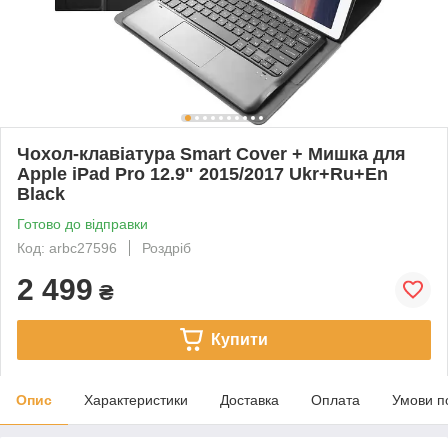
Чохол-клавіатура Smart Cover + Мишка для
Apple iPad Pro 12.9" 2015/2017 Ukr+Ru+En
Black
Готово до відправки
Код: arbc27596
Роздріб
2 499
₴
Купити
Опис
Характеристики
Доставка
Оплата
Умови п