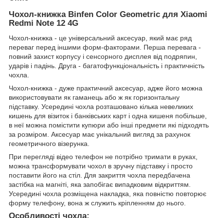
Чохол-книжка Binfen Color Geometric для
Xiaomi
Redmi Note 12 4G
Чохол-книжка - це універсальний аксесуар, який має ряд
переваг перед іншими форм-факторами. Перша перевага -
повний захист корпусу і сенсорного дисплея від подряпин,
ударів і падінь. Друга - багатофункціональність і практичність
чохла.
Чохол-книжка - дуже практичний аксесуар, адже його можна
використовувати як гаманець або ж як горизонтальну
підставку. Усередині чохла розташовано кілька невеликих
кишень для візиток і банківських карт і одна кишеня побільше,
в неї можна помістити купюри або інші предмети які підходять
за розміром. Аксесуар має унікальний вигляд за рахунок
геометричного візерунка.
При перегляді відео телефон не потрібно тримати в руках,
можна трансформувати чохол в зручну підставку і просто
поставити його на стіл. Для закриття чохла передбачена
застібка на магніті, яка запобігає випадковим відкриттям.
Усередині чохла розміщена накладка, яка повністю повторює
форму телефону, вона ж служить кріпленням до нього.
Особливості чохла: