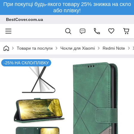
При покупці будь-якого товару 25% знижка на скло
або плівку!
BestCover.com.ua
Товари та послуги
Чохли для Xiaomi
Redmi Note
-25% НА СКЛО/ПЛІВКУ