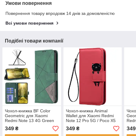
Умови повернення
Повернення товару впродовж 14 днів за домовленістю
Всі умови повернення
Подібні товари компанії
Чохол-книжка BF Color
Чохол-книжка Animal
Чохо
Geometric для Xiaomi
Wallet для Xiaomi Redmi
Geom
Redmi Note 13 4G Green
Note 12 Pro 5G / Poco X5
Redm
Pro 5G Cat
Poco
349
349
349
₴
₴