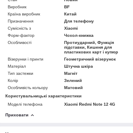
Виробник
BF
Країна виробник
Китай
Призначення
Для телефону
Сумісність з
Xiaomi
Форм-фактор
Чохол-книжка
Особливості
Протиударний, Функція
підставки, Кишеня для
пластикових карт і купюр
Візерунки і принти
Геометричний візерунок
Матеріал
Штучна шкіра
Тип застежки
Магніт
Колір
Зелений
Особливість кольору
Матовий
Користувальницькі характеристики
Моделі телефона
Xiaomi Redmi Note 12 4G
Приховати