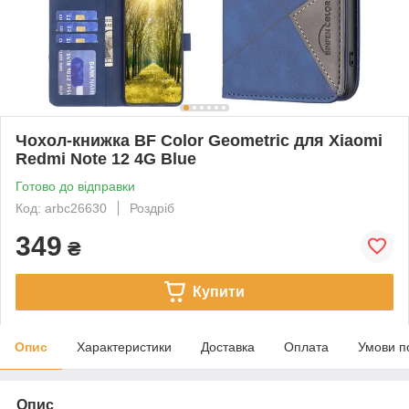
Чохол-книжка BF Color Geometric для Xiaomi
Redmi Note 12 4G Blue
Готово до відправки
Код: arbc26630
Роздріб
349
₴
Купити
Опис
Характеристики
Доставка
Оплата
Умови п
Опис