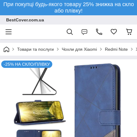
При покупці будь-якого товару 25% знижка на скло
або плівку!
BestCover.com.ua
Товари та послуги
Чохли для Xiaomi
Redmi Note
-25% НА СКЛО/ПЛІВКУ