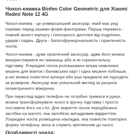
Чохол-книжка Binfen Color Geometric для
Xiaomi
Redmi Note 12 4G
Чохол-книжка - це універсальний аксесуар, який має ряд
переваг перед іншими форм-факторами. Перша перевага -
повний захист корпусу і сенсорного дисплея від подряпин,
ударів і падінь. Друга - багатофункціональність і практичність
чохла.
Чохол-книжка - дуже практичний аксесуар, адже його можна
використовувати як гаманець або ж як горизонтальну
підставку. Усередині чохла розташовано кілька невеликих
кишень для візиток і банківських карт і одна кишеня побільше,
в неї можна помістити купюри або інші предмети які підходять
за розміром. Аксесуар має унікальний вигляд за рахунок
геометричного візерунка.
При перегляді відео телефон не потрібно тримати в руках,
можна трансформувати чохол в зручну підставку і просто
поставити його на стіл. Для закриття чохла передбачена
застібка на магніті, яка запобігає випадковим відкриттям.
Усередині чохла розміщена накладка, яка повністю повторює
форму телефону, вона ж служить кріпленням до нього.
Особливості чохла: