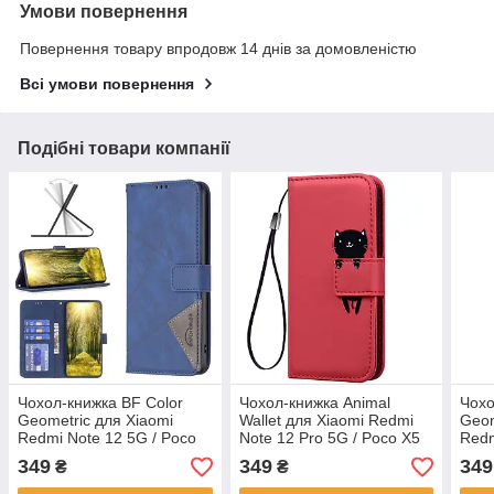
Умови повернення
Повернення товару впродовж 14 днів за домовленістю
Всі умови повернення
Подібні товари компанії
Чохол-книжка BF Color
Чохол-книжка Animal
Чохо
Geometric для Xiaomi
Wallet для Xiaomi Redmi
Geom
Redmi Note 12 5G / Poco
Note 12 Pro 5G / Poco X5
Redm
X5 5G Blue
Pro 5G Cat
Blue
349
349
349
₴
₴