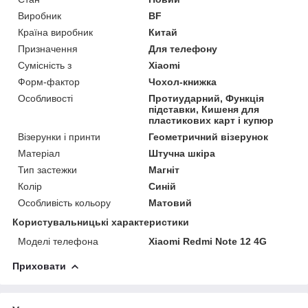
Виробник
BF
Країна виробник
Китай
Призначення
Для телефону
Сумісність з
Xiaomi
Форм-фактор
Чохол-книжка
Особливості
Протиударний, Функція
підставки, Кишеня для
пластикових карт і купюр
Візерунки і принти
Геометричний візерунок
Матеріал
Штучна шкіра
Тип застежки
Магніт
Колір
Синій
Особливість кольору
Матовий
Користувальницькі характеристики
Моделі телефона
Xiaomi Redmi Note 12 4G
Приховати