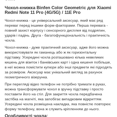
Чохол-книжка Binfen Color Geometric для
Xiaomi
Redmi Note 11 Pro (4G/5G) / 11E Pro
Чохол-книжка - це універсальний аксесуар, який має ряд
переваг перед іншими форм-факторами. Перша перевага -
повний захист корпусу і сенсорного дисплея від подряпин,
ударів і падінь. Друга - багатофункціональність і практичність
чохла.
Чохол-книжка - дуже практичний аксесуар, адже його можна
використовувати як гаманець або ж як горизонтальну
підставку. Усередині чохла розташовано кілька невеликих
кишень для візиток і банківських карт і одна кишеня побільше,
в неї можна помістити купюри або інші предмети які підходять
за розміром. Аксесуар має унікальний вигляд за рахунок
геометричного візерунка.
При перегляді відео телефон не потрібно тримати в руках,
можна трансформувати чохол в зручну підставку і просто
поставити його на стіл. Для закриття чохла передбачена
застібка на магніті, яка запобігає випадковим відкриттям.
Усередині чохла розміщена накладка, яка повністю повторює
форму телефону, вона ж служить кріпленням до нього.
Особливості чохла: