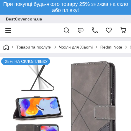
При покупці будь-якого товару 25% знижка на скло
або плівку!
BestCover.com.ua
Товари та послуги
Чохли для Xiaomi
Redmi Note
-25% НА СКЛО/ПЛІВКУ