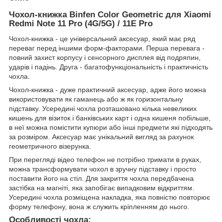
Чохол-книжка Binfen Color Geometric для
Xiaomi
Redmi Note 11 Pro (4G/5G) / 11E Pro
Чохол-книжка - це універсальний аксесуар, який має ряд
переваг перед іншими форм-факторами. Перша перевага -
повний захист корпусу і сенсорного дисплея від подряпин,
ударів і падінь. Друга - багатофункціональність і практичність
чохла.
Чохол-книжка - дуже практичний аксесуар, адже його можна
використовувати як гаманець або ж як горизонтальну
підставку. Усередині чохла розташовано кілька невеликих
кишень для візиток і банківських карт і одна кишеня побільше,
в неї можна помістити купюри або інші предмети які підходять
за розміром. Аксесуар має унікальний вигляд за рахунок
геометричного візерунка.
При перегляді відео телефон не потрібно тримати в руках,
можна трансформувати чохол в зручну підставку і просто
поставити його на стіл. Для закриття чохла передбачена
застібка на магніті, яка запобігає випадковим відкриттям.
Усередині чохла розміщена накладка, яка повністю повторює
форму телефону, вона ж служить кріпленням до нього.
Особливості чохла: