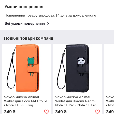
Умови повернення
Повернення товару впродовж 14 днів за домовленістю
Всі умови повернення
Подібні товари компанії
Чохол-книжка Animal
Чохол-книжка Animal
Чохо
Wallet для Poco M4 Pro 5G
Wallet для Xiaomi Redmi
Wall
/ Note 11 5G Frog
Note 11 Pro / Note 11 Pro
/ No
5G Panda
349
349
349
₴
₴