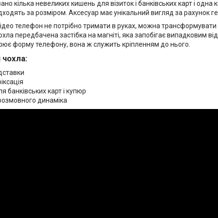
но кілька невеликих кишень для візиток і банківських карт і одна 
дходять за розміром. Аксесуар має унікальний вигляд за рахунок г
ідео телефон не потрібно тримати в руках, можна трансформувати чо
хла передбачена застібка на магніті, яка запобігає випадковим ві
рює форму телефону, вона ж служить кріпленням до нього.
 чохла:
ідставки
іксація
ля банківських карт і купюр
 розмовного динаміка