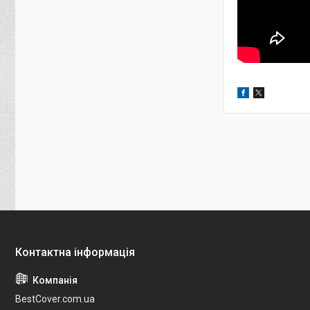
BestCover.com.ua