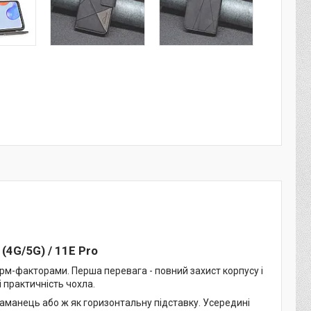
 (4G/5G) / 11E Pro
рм-факторами. Перша перевага - повний захист корпусу і
і практичність чохла.
аманець або ж як горизонтальну підставку. Усередині