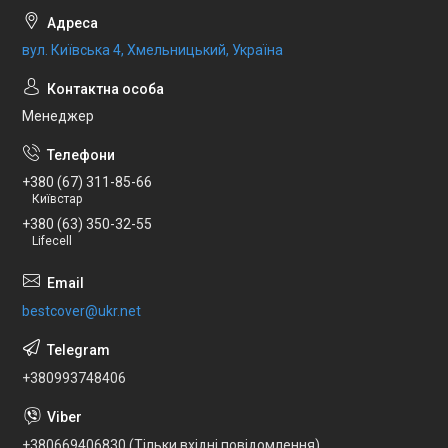
вул. Київська 4, Хмельницький, Україна
Менеджер
+380 (67) 311-85-66
Київстар
+380 (63) 350-32-55
Lifecell
bestcover@ukr.net
+380993748406
+380669406830 (Тільки вхідні повідомлення)