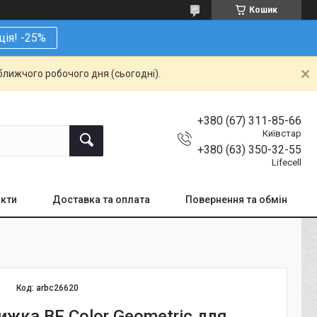
Кошик
ція! -25%
ближчого робочого дня (сьогодні).
+380 (67) 311-85-66
Київстар
+380 (63) 350-32-55
Lifecell
кти
Доставка та оплата
Повернення та обмін
Код:
arbc26620
ижка BF Color Geometric для