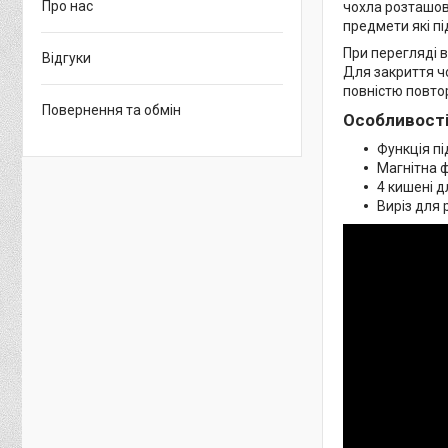
Про нас
чохла розташова
предмети які пі
При перегляді в
Відгуки
Для закриття чо
повністю повто
Повернення та обмін
Особливості
Функція п
Магнітна ф
4 кишені д
Виріз для