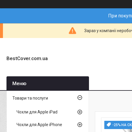
При покупц
Зараз у компанії неробо
BestCover.com.ua
Товари та послуги
Чохли для Apple iPad
Чохли для Apple iPhone
-25% НА С