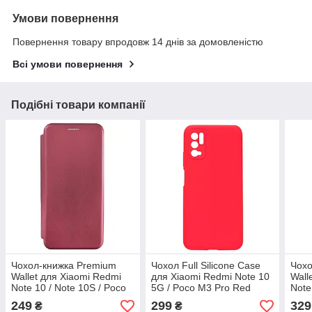
Умови повернення
Повернення товару впродовж 14 днів за домовленістю
Всі умови повернення
Подібні товари компанії
Чохол-книжка Premium
Чохол Full Silicone Case
Чохо
Wallet для Xiaomi Redmi
для Xiaomi Redmi Note 10
Wall
Note 10 / Note 10S / Poco
5G / Poco M3 Pro Red
Note
M5s Marsala
Blue
249
299
329
₴
₴