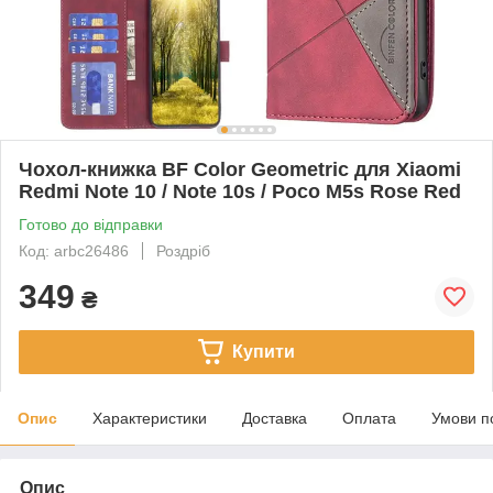
Чохол-книжка BF Color Geometric для Xiaomi
Redmi Note 10 / Note 10s / Poco M5s Rose Red
Готово до відправки
Код: arbc26486
Роздріб
349
₴
Купити
Опис
Характеристики
Доставка
Оплата
Умови п
Опис