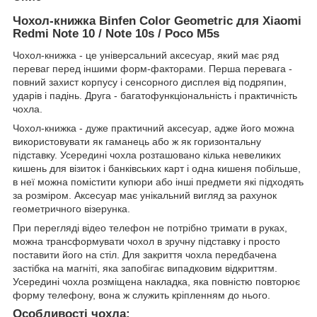
Чохол-книжка Binfen Color Geometric для
Xiaomi
Redmi Note 10 / Note 10s / Poco M5s
Чохол-книжка - це універсальний аксесуар, який має ряд
переваг перед іншими форм-факторами. Перша перевага -
повний захист корпусу і сенсорного дисплея від подряпин,
ударів і падінь. Друга - багатофункціональність і практичність
чохла.
Чохол-книжка - дуже практичний аксесуар, адже його можна
використовувати як гаманець або ж як горизонтальну
підставку. Усередині чохла розташовано кілька невеликих
кишень для візиток і банківських карт і одна кишеня побільше,
в неї можна помістити купюри або інші предмети які підходять
за розміром. Аксесуар має унікальний вигляд за рахунок
геометричного візерунка.
При перегляді відео телефон не потрібно тримати в руках,
можна трансформувати чохол в зручну підставку і просто
поставити його на стіл. Для закриття чохла передбачена
застібка на магніті, яка запобігає випадковим відкриттям.
Усередині чохла розміщена накладка, яка повністю повторює
форму телефону, вона ж служить кріпленням до нього.
Особливості чохла: