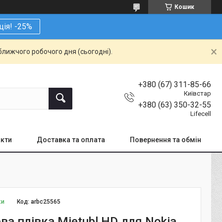
Кошик
ція! -25%
ближчого робочого дня (сьогодні).
+380 (67) 311-85-66
Київстар
+380 (63) 350-32-55
Lifecell
кти
Доставка та оплата
Повернення та обмін
ки
Код:
arbc25565
ва плівка Mietubl HD для Nokia