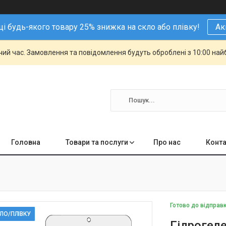
і будь-якого товару 25% знижка на скло або плівку!
Ак
чий час. Замовлення та повідомлення будуть оброблені з 10:00 най
Головна
Товари та послуги
Про нас
Конта
Готово до відправ
КЛО/ПЛІВКУ
Гідрогеле