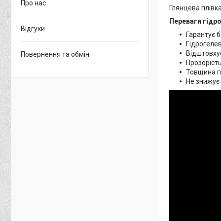
Про нас
Глянцева плівка
Переваги гідро
Відгуки
Гарантує б
Гідрогелев
Відштовхує
Повернення та обмін
Прозорість
Товщина пл
Не знижує 