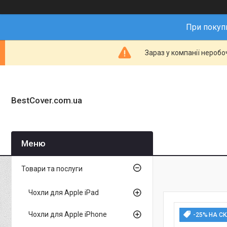
При покупц
Зараз у компанії неробо
BestCover.com.ua
Товари та послуги
Чохли для Apple iPad
Чохли для Apple iPhone
-25% НА С