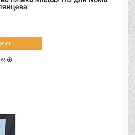
Глянцева
упити
-66