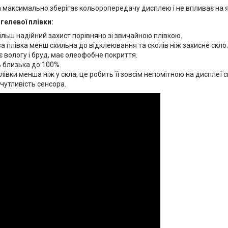
 максимально зберігає кольоропередачу дисплею і не впливає на яс
гелевої плівки:
ільш надійний захист порівняно зі звичайною плівкою.
а плівка менш схильна до відклеювання та сколів ніж захисне скло.
 вологу і бруд, має олеофобне покриття.
 близька до 100%.
івки менша ніж у скла, це робить її зовсім непомітною на дисплеї 
чутливість сенсора.