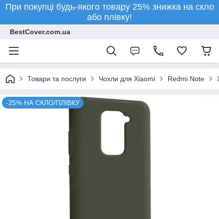
При покупці будь-якого товару 25% знижка на скло
або плівку!
BestCover.com.ua
Товари та послуги
Чохли для Xiaomi
Redmi Note
-25% НА СКЛО/ПЛІВКУ