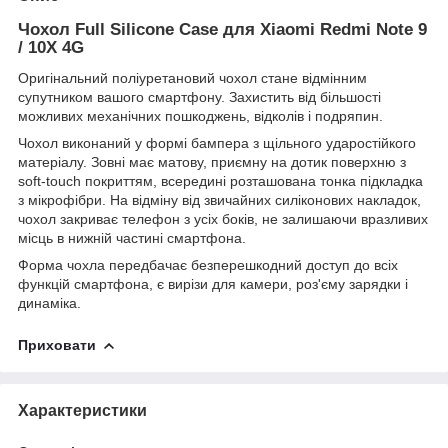
Чохол Full Silicone Case для Xiaomi Redmi Note 9
/ 10X 4G
Оригінальний поліуретановий чохол стане відмінним
супутником вашого смартфону. Захистить від більшості
можливих механічних пошкоджень, відколів і подряпин.
Чохол виконаний у формі бампера з щільного ударостійкого
матеріалу. Зовні має матову, приємну на дотик поверхню з
soft-touch покриттям, всередині розташована тонка підкладка
з мікрофібри. На відміну від звичайних силіконових накладок,
чохол закриває телефон з усіх боків, не залишаючи вразливих
місць в нижній частині смартфона.
Форма чохла передбачає безперешкодний доступ до всіх
функцій смартфона, є вирізи для камери, роз'єму зарядки і
динаміка.
Приховати
Характеристики