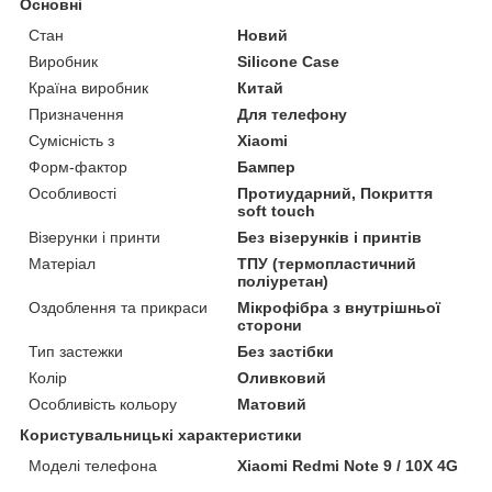
Основні
Стан
Новий
Виробник
Silicone Case
Країна виробник
Китай
Призначення
Для телефону
Сумісність з
Xiaomi
Форм-фактор
Бампер
Особливості
Протиударний, Покриття
soft touch
Візерунки і принти
Без візерунків і принтів
Матеріал
ТПУ (термопластичний
поліуретан)
Оздоблення та прикраси
Мікрофібра з внутрішньої
сторони
Тип застежки
Без застібки
Колір
Оливковий
Особливість кольору
Матовий
Користувальницькі характеристики
Моделі телефона
Xiaomi Redmi Note 9 / 10X 4G