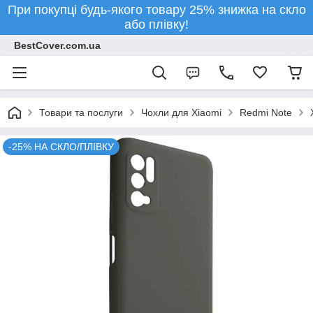
При покупці будь-якого товару 25% знижка на скло
або плівку!
BestCover.com.ua
Товари та послуги
Чохли для Xiaomi
Redmi Note
-25% НА СКЛО/ПЛІВКУ