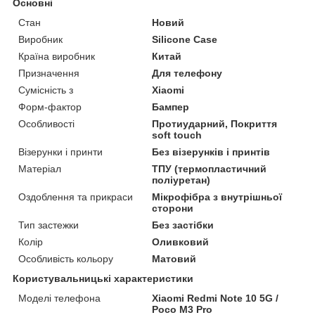
Основні
Стан
Новий
Виробник
Silicone Case
Країна виробник
Китай
Призначення
Для телефону
Сумісність з
Xiaomi
Форм-фактор
Бампер
Особливості
Протиударний, Покриття
soft touch
Візерунки і принти
Без візерунків і принтів
Матеріал
ТПУ (термопластичний
поліуретан)
Оздоблення та прикраси
Мікрофібра з внутрішньої
сторони
Тип застежки
Без застібки
Колір
Оливковий
Особливість кольору
Матовий
Користувальницькі характеристики
Моделі телефона
Xiaomi Redmi Note 10 5G /
Poco M3 Pro