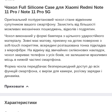
Чохол Full Silicone Case для Xiaomi Redmi Note
11 Pro / Note 11 Pro 5G
Оригінальний поліуретановий чохол стане відмінним
супутником вашого смартфону. Захистить від більшості
можливих механічних пошкоджень, відколів і подряпин.
Чохол виконаний у формі бампера з щільного ударостійкого
матеріалу. Зовні має матову, приємну на дотик поверхню з
soft-touch покриттям, всередині розташована тонка підкладка
з мікрофібри. На відміну від звичайних силіконових накладок,
чохол закриває телефон з усіх боків, не залишаючи вразливих
місць в нижній частині смартфона.
Форма чохла передбачає безперешкодний доступ до всіх
функцій смартфона, є вирізи для камери, роз'єму зарядки і
динаміка.
Приховати
Характеристики