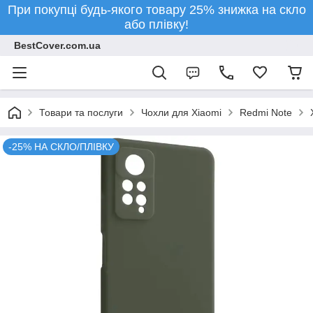
При покупці будь-якого товару 25% знижка на скло
або плівку!
BestCover.com.ua
Товари та послуги
Чохли для Xiaomi
Redmi Note
-25% НА СКЛО/ПЛІВКУ