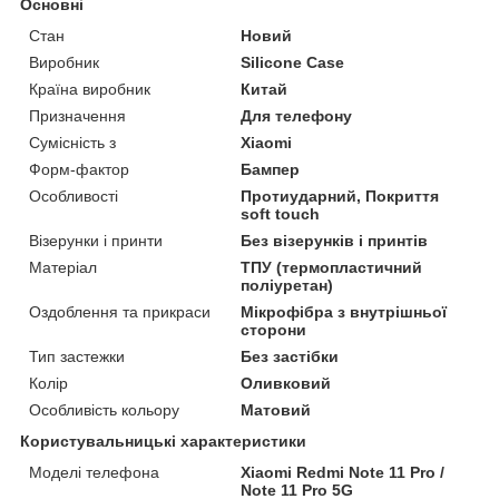
Основні
Стан
Новий
Виробник
Silicone Case
Країна виробник
Китай
Призначення
Для телефону
Сумісність з
Xiaomi
Форм-фактор
Бампер
Особливості
Протиударний, Покриття
soft touch
Візерунки і принти
Без візерунків і принтів
Матеріал
ТПУ (термопластичний
поліуретан)
Оздоблення та прикраси
Мікрофібра з внутрішньої
сторони
Тип застежки
Без застібки
Колір
Оливковий
Особливість кольору
Матовий
Користувальницькі характеристики
Моделі телефона
Xiaomi Redmi Note 11 Pro /
Note 11 Pro 5G