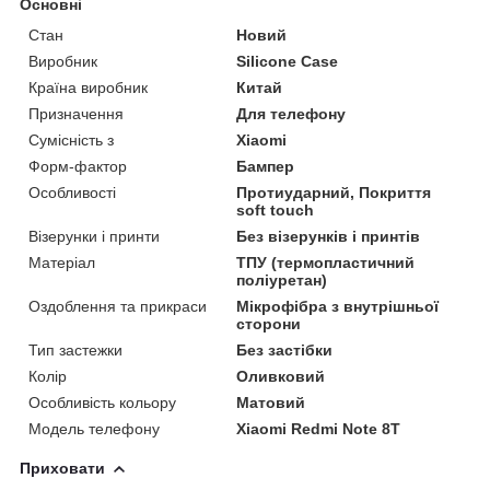
Основні
Стан
Новий
Виробник
Silicone Case
Країна виробник
Китай
Призначення
Для телефону
Сумісність з
Xiaomi
Форм-фактор
Бампер
Особливості
Протиударний, Покриття
soft touch
Візерунки і принти
Без візерунків і принтів
Матеріал
ТПУ (термопластичний
поліуретан)
Оздоблення та прикраси
Мікрофібра з внутрішньої
сторони
Тип застежки
Без застібки
Колір
Оливковий
Особливість кольору
Матовий
Модель телефону
Xiaomi Redmi Note 8T
Приховати