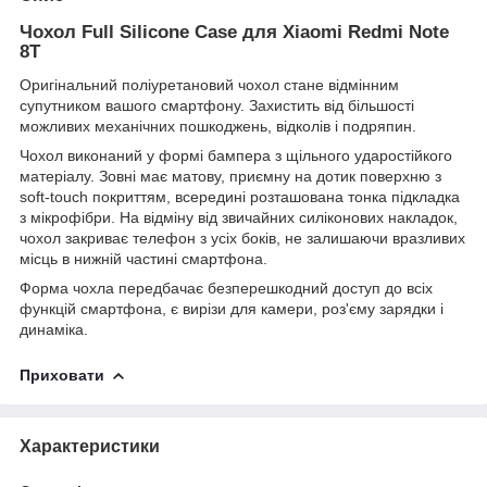
Чохол Full Silicone Case для Xiaomi Redmi Note
8T
Оригінальний поліуретановий чохол стане відмінним
супутником вашого смартфону. Захистить від більшості
можливих механічних пошкоджень, відколів і подряпин.
Чохол виконаний у формі бампера з щільного ударостійкого
матеріалу. Зовні має матову, приємну на дотик поверхню з
soft-touch покриттям, всередині розташована тонка підкладка
з мікрофібри. На відміну від звичайних силіконових накладок,
чохол закриває телефон з усіх боків, не залишаючи вразливих
місць в нижній частині смартфона.
Форма чохла передбачає безперешкодний доступ до всіх
функцій смартфона, є вирізи для камери, роз'єму зарядки і
динаміка.
Приховати
Характеристики