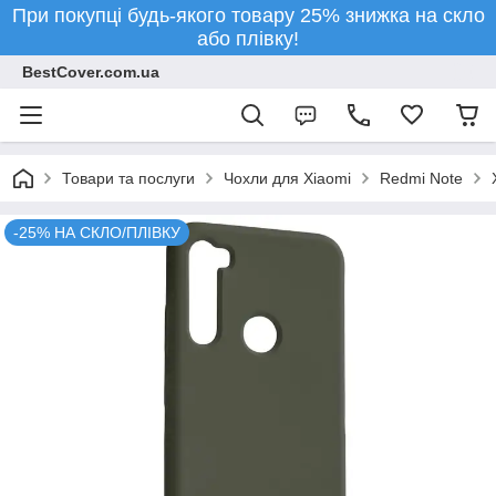
При покупці будь-якого товару 25% знижка на скло
або плівку!
BestCover.com.ua
Товари та послуги
Чохли для Xiaomi
Redmi Note
-25% НА СКЛО/ПЛІВКУ