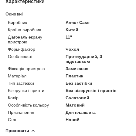
Характеристики
Основні
Виробник
Armor Case
Країна виробник
Китай
Діагональ екрану
11"
пристрою
Форм-фактор
Чохол
Особливості
Протиударний, З
підставкою
Фіксація пристрою
Замикання
Матеріал
Пластик
Тип застежки
Без застібки
Візерунки і принти
Без візерунків і принтів
Колір
Салатовий
Особливість кольору
Матовий
Призначення
Для планшета
Стан
Новий
Приховати