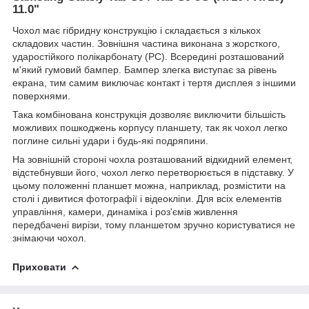
11.0"
Чохол має гібридну конструкцію і складається з кількох
складових частин. Зовнішня частина виконана з жорсткого,
ударостійкого полікарбонату (PC). Всередині розташований
м'який гумовий бампер. Бампер злегка виступає за рівень
екрана, тим самим виключає контакт і тертя дисплея з іншими
поверхнями.
Така комбінована конструкція дозволяє виключити більшість
можливих пошкоджень корпусу планшету, так як чохол легко
поглине сильні удари і будь-які подряпини.
На зовнішній стороні чохла розташований відкидний елемент,
відстебнувши його, чохол легко перетворюється в підставку. У
цьому положенні планшет можна, наприклад, розмістити на
столі і дивитися фотографії і відеокліпи. Для всіх елементів
управління, камери, динаміка і роз'ємів живлення
передбачені вирізи, тому планшетом зручно користуватися не
знімаючи чохол.
Приховати