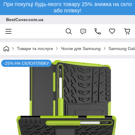
При покупці будь-якого товару 25% знижка на скло
або плівку!
BestCover.com.ua
Товари та послуги
Чохли для Samsung
Samsung Gala
-25% НА СКЛО/ПЛІВКУ