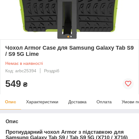
Чохол Armor Case для Samsung Galaxy Tab S9
/ S9 5G Lime
Немає в наявності
Код: arbc25394
Роздріб
549
₴
Опис
Характеристики
Доставка
Оплата
Умови п
Опис
Протиударний чохол Armor з підставкою для
Samsung Galaxy Tab S9 / Tab S9 5G (X710 / X716)