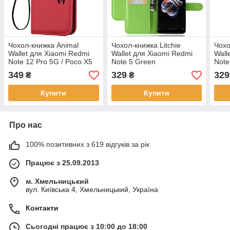
Чохол-книжка Animal
Чохол-книжка Litchie
Чохо
Wallet для Xiaomi Redmi
Wallet для Xiaomi Redmi
Wall
Note 12 Pro 5G / Poco X5
Note 5 Green
Note
Pro 5G Cat
349
329
329
₴
₴
Купити
Купити
Про нас
100% позитивних з 619 відгуків за рік
Працює з 25.09.2013
м. Хмельницький
вул. Київська 4, Хмельницький, Україна
Контакти
Сьогодні працює з 10:00 до 18:00