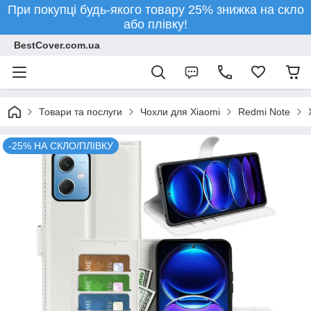
При покупці будь-якого товару 25% знижка на скло
або плівку!
BestCover.com.ua
Товари та послуги
Чохли для Xiaomi
Redmi Note
-25% НА СКЛО/ПЛІВКУ