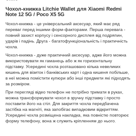
Чохол-книжка Litchie Wallet для Xiaomi Redmi
Note 12 5G / Poco X5 5G
Чохол-книжка - це універсальний аксесуар, який має ряд
переваг перед іншими форм-факторами. Перша перевага -
повний захист корпусу і сенсорного дисплея від подряпин,
ударів і падінь. Друга - багатофункціональність і практичність
чохла.
Чохол-книжка - дуже практичний аксесуар, адже його можна
використовувати як гаманець або ж як горизонтальну
підставку. Усередині чохла розташовано кілька невеликих
кишень для візиток і банківських карт і одна кишеня побільше,
в неї можна помістити купюри або інші предмети які підходять
за розміром.
При перегляді відео телефон не потрібно тримати в руках,
можна трансформувати чохол в зручну підставку і просто
поставити його на стіл. Для закриття чохла передбачена
застібка на магніті, яка запобігає випадковим відкриттям.
Усередині чохла розміщена накладка, яка повністю повторює
форму телефону, вона ж служить кріпленням до нього.