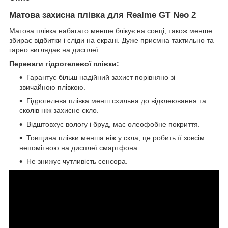
Матова захисна плівка для Realme GT Neo 2
Матова плівка набагато менше блікує на сонці, також менше
збирає відбитки і сліди на екрані. Дуже приємна тактильно та
гарно виглядає на дисплеї.
Переваги гідрогелевої плівки:
Гарантує більш надійний захист порівняно зі
звичайною плівкою.
Гідрогелева плівка менш схильна до відклеювання та
сколів ніж захисне скло.
Відштовхує вологу і бруд, має олеофобне покриття.
Товщина плівки менша ніж у скла, це робить її зовсім
непомітною на дисплеї смартфона.
Не знижує чутливість сенсора.