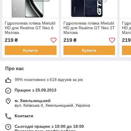
Гідрогелева плівка Mietubl
Гідрогелева плівка Mietubl
Гідр
HD для Realme GT Neo 6
HD для Realme GT Neo 2T
HD 
Матова
Матова
Мат
219
219
219
₴
₴
Купити
Купити
Про нас
99% позитивних з 618 відгуків за рік
Працює з 25.09.2013
м. Хмельницький
вул. Київська 4, Хмельницький, Україна
Контакти
Сьогодні працює з 10:00 до 18:00