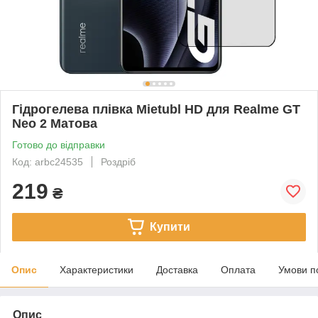
Гідрогелева плівка Mietubl HD для Realme GT
Neo 2 Матова
Готово до відправки
Код: arbc24535
Роздріб
219
₴
Купити
Опис
Характеристики
Доставка
Оплата
Умови п
Опис