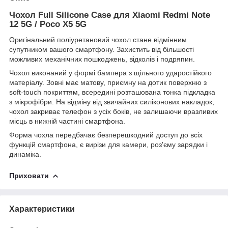
Чохол Full Silicone Case для Xiaomi Redmi Note
12 5G / Poco X5 5G
Оригінальний поліуретановий чохол стане відмінним
супутником вашого смартфону. Захистить від більшості
можливих механічних пошкоджень, відколів і подряпин.
Чохол виконаний у формі бампера з щільного ударостійкого
матеріалу. Зовні має матову, приємну на дотик поверхню з
soft-touch покриттям, всередині розташована тонка підкладка
з мікрофібри. На відміну від звичайних силіконових накладок,
чохол закриває телефон з усіх боків, не залишаючи вразливих
місць в нижній частині смартфона.
Форма чохла передбачає безперешкодний доступ до всіх
функцій смартфона, є вирізи для камери, роз'єму зарядки і
динаміка.
Приховати
Характеристики