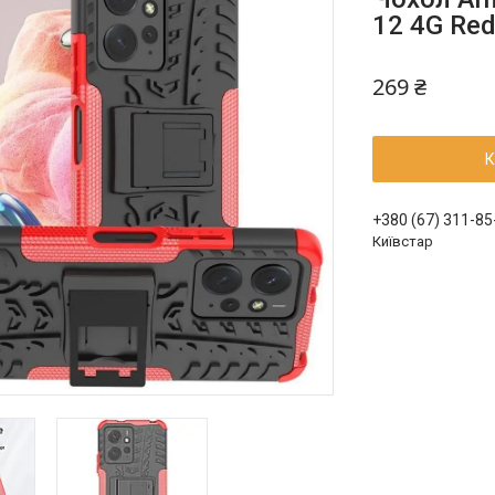
12 4G Re
269 ₴
К
+380 (67) 311-85
Київстар