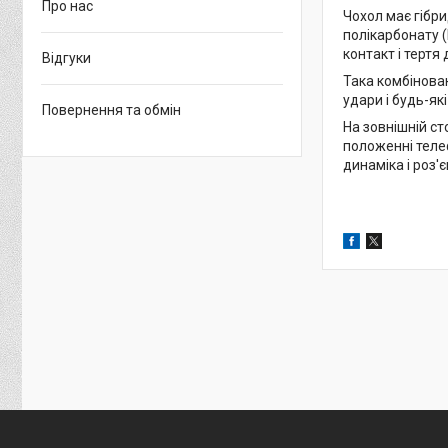
Про нас
Чохол має гібри
полікарбонату 
контакт і тертя
Відгуки
Така комбінова
удари і будь-як
Повернення та обмін
На зовнішній с
положенні телеф
динаміка і роз