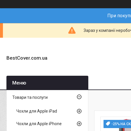
При покупц
Зараз у компанії неробо
BestCover.com.ua
Товари та послуги
Чохли для Apple iPad
Чохли для Apple iPhone
-25% НА С