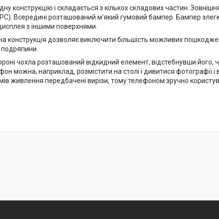
дну конструкцію і складається з кількох складових частин. Зовнішн
(PC). Всередині розташований м'який гумовий бампер. Бампер злегк
 дисплея з іншими поверхнями.
на конструкція дозволяє виключити більшість можливих пошкоджень
і подряпини.
тороні чохла розташований відкидний елемент, відстебнувши його, 
он можна, наприклад, розмістити на столі і дивитися фотографії і в
'ємів живлення передбачені вирізи, тому телефоном зручно користу