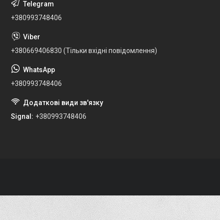
+380993748406
+380669406830 (Тільки вхідні повідомлення)
+380993748406
Signal
+380993748406