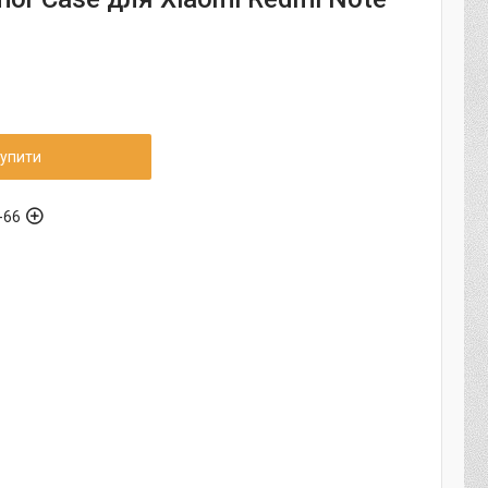
d
упити
-66