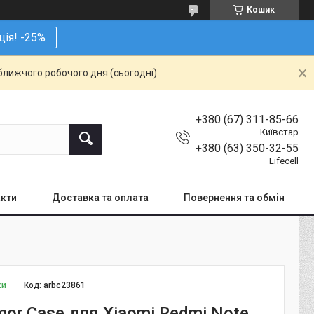
Кошик
ція! -25%
ближчого робочого дня (сьогодні).
+380 (67) 311-85-66
Київстар
+380 (63) 350-32-55
Lifecell
кти
Доставка та оплата
Повернення та обмін
ки
Код:
arbc23861
or Case для Xiaomi Redmi Note