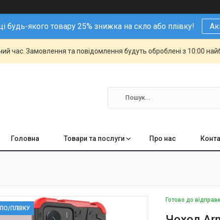
і будь-якого товару 25% знижка на скло або плівку!
Ак
чий час. Замовлення та повідомлення будуть оброблені з 10:00 най
Головна
Товари та послуги
Про нас
Конта
Готово до відправ
КЛО/ПЛІВКУ
Чохол Arm