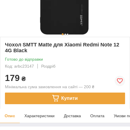
Чохол SMTT Matte для Xiaomi Redmi Note 12
4G Black
Готово до відправки
Код: arbc23147
Роздріб
179
₴
Мінімальна сума замовлення на сайті — 200 ₴
Купити
Опис
Характеристики
Доставка
Оплата
Умови п