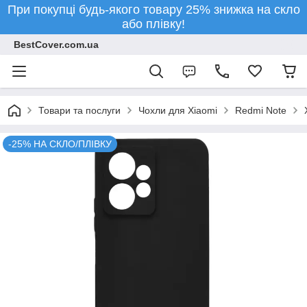
При покупці будь-якого товару 25% знижка на скло
або плівку!
BestCover.com.ua
Товари та послуги
Чохли для Xiaomi
Redmi Note
-25% НА СКЛО/ПЛІВКУ