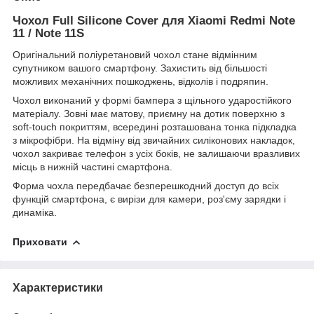
Чохол Full Silicone Cover для Xiaomi Redmi Note
11 / Note 11S
Оригінальний поліуретановий чохол стане відмінним
супутником вашого смартфону. Захистить від більшості
можливих механічних пошкоджень, відколів і подряпин.
Чохол виконаний у формі бампера з щільного ударостійкого
матеріалу. Зовні має матову, приємну на дотик поверхню з
soft-touch покриттям, всередині розташована тонка підкладка
з мікрофібри. На відміну від звичайних силіконових накладок,
чохол закриває телефон з усіх боків, не залишаючи вразливих
місць в нижній частині смартфона.
Форма чохла передбачає безперешкодний доступ до всіх
функцій смартфона, є вирізи для камери, роз'єму зарядки і
динаміка.
Приховати
Характеристики