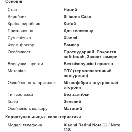
Основні
Стан
Новий
Виробник
Silicone Case
Країна виробник
Китай
Призначення
Для телефону
Сумісність з
Xiaomi
Форм-фактор
Бампер
Особливості
Протиударний, Покриття
soft touch, Захист камери
Візерунки і принти
Без візерунків і принтів
Матеріал
ТПУ (термопластичний
поліуретан)
Оздоблення та прикраси
Мікрофібра з внутрішньої
сторони
Тип застежки
Без застібки
Колір
Зелений
Особливість кольору
Матовий
Користувальницькі характеристики
Моделі телефона
Xiaomi Redmi Note 11 / Note
11S