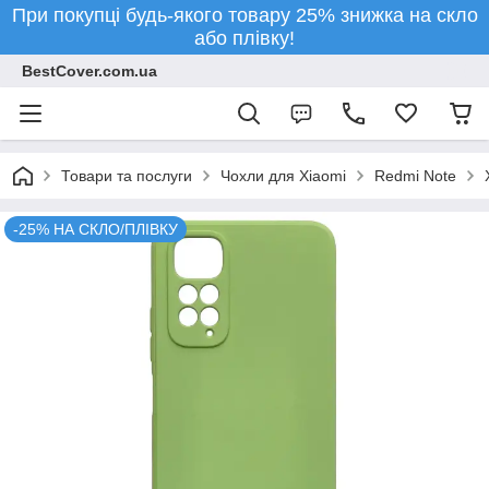
При покупці будь-якого товару 25% знижка на скло
або плівку!
BestCover.com.ua
Товари та послуги
Чохли для Xiaomi
Redmi Note
-25% НА СКЛО/ПЛІВКУ