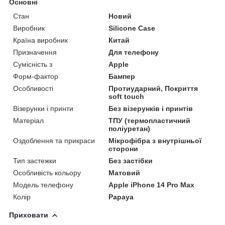
Основні
Стан
Новий
Виробник
Silicone Case
Країна виробник
Китай
Призначення
Для телефону
Сумісність з
Apple
Форм-фактор
Бампер
Особливості
Протиударний, Покриття
soft touch
Візерунки і принти
Без візерунків і принтів
Матеріал
ТПУ (термопластичний
поліуретан)
Оздоблення та прикраси
Мікрофібра з внутрішньої
сторони
Тип застежки
Без застібки
Особливість кольору
Матовий
Модель телефону
Apple iPhone 14 Pro Max
Колір
Papaya
Приховати