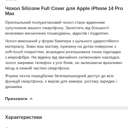
Чохол Silicone Full Cover для Apple iPhone 14 Pro
Max
Оригінальний поліуретановий чохол стане відмінним
супутником вашого смартфону. Захистить від більшості
можливих механічних пошкоджень, відколів і подряпин.
Чохол виконаний у формі бампера з щільного ударостійкого
матеріалу. Зовні має матову, приємну на дотик поверхню з
soft-touch покриттям, всередині розташована тонка підкладка
з мікрофібри. На відміну від звичайних силіконових накладок,
чохол закриває телефон з усіх боків, не залишаючи вразливих
місць в нижній частині смартфона.
Форма чохла передбачає безперешкодний доступ до всіх
функцій смартфона, є вирізи для камери, роз'єму зарядки і
динаміка.
Приховати
Характеристики