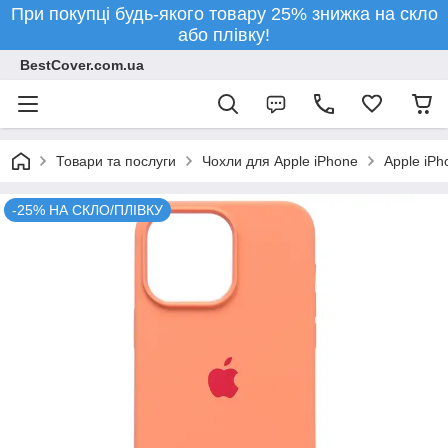
При покупці будь-якого товару 25% знижка на скло
або плівку!
BestCover.com.ua
Товари та послуги
Чохли для Apple iPhone
Apple iPh
-25% НА СКЛО/ПЛІВКУ