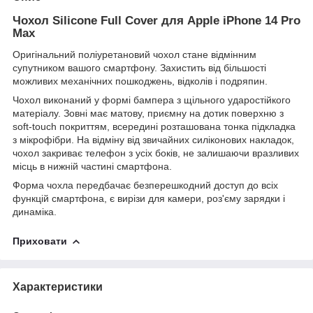
Чохол Silicone Full Cover для Apple iPhone 14 Pro
Max
Оригінальний поліуретановий чохол стане відмінним
супутником вашого смартфону. Захистить від більшості
можливих механічних пошкоджень, відколів і подряпин.
Чохол виконаний у формі бампера з щільного ударостійкого
матеріалу. Зовні має матову, приємну на дотик поверхню з
soft-touch покриттям, всередині розташована тонка підкладка
з мікрофібри. На відміну від звичайних силіконових накладок,
чохол закриває телефон з усіх боків, не залишаючи вразливих
місць в нижній частині смартфона.
Форма чохла передбачає безперешкодний доступ до всіх
функцій смартфона, є вирізи для камери, роз'єму зарядки і
динаміка.
Приховати
Характеристики