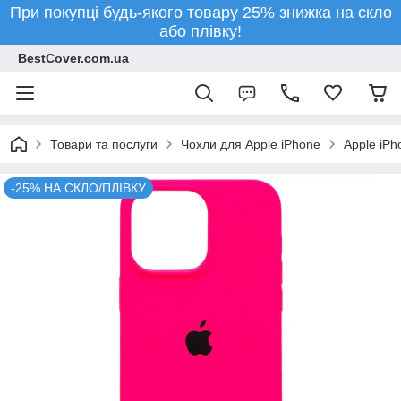
При покупці будь-якого товару 25% знижка на скло
або плівку!
BestCover.com.ua
Товари та послуги
Чохли для Apple iPhone
Apple iPh
-25% НА СКЛО/ПЛІВКУ