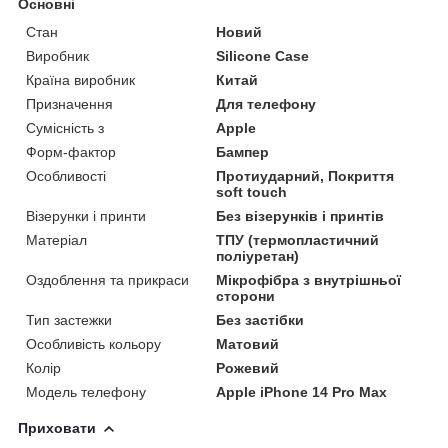
Основні
Стан
Новий
Виробник
Silicone Case
Країна виробник
Китай
Призначення
Для телефону
Сумісність з
Apple
Форм-фактор
Бампер
Особливості
Протиударний, Покриття
soft touch
Візерунки і принти
Без візерунків і принтів
Матеріал
ТПУ (термопластичний
поліуретан)
Оздоблення та прикраси
Мікрофібра з внутрішньої
сторони
Тип застежки
Без застібки
Особливість кольору
Матовий
Колір
Рожевий
Модель телефону
Apple iPhone 14 Pro Max
Приховати